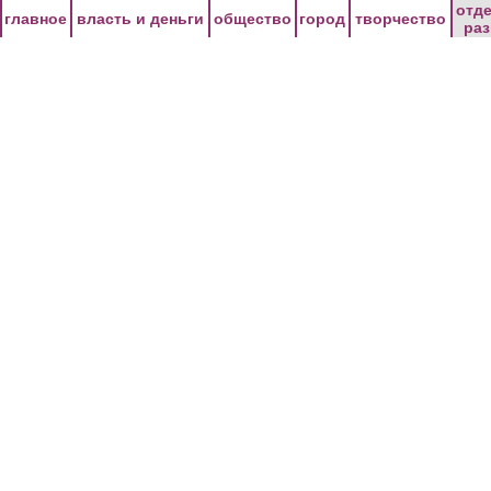
Перейти к основному содержанию
отд
главное
власть и деньги
общество
город
творчество
ра