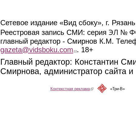
Сетевое издание «Вид сбоку», г. Рязан
ЭЛ № ФС
Реестровая запись СМИ: серия
главный редактор - Смирнов К.М. Телефо
gazeta@vidsboku.com
(link sends e-mail)
. 18+
Главный редактор: Константин См
Смирнова, администратор сайта и 
Контекстная реклама
(link is external)
«Три-В»