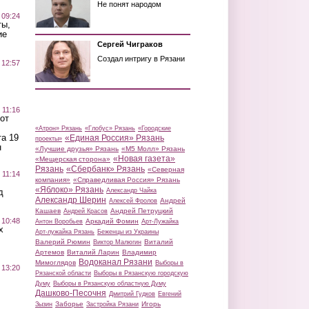
Не понят народом
 09:24
ты,
ие
Сергей Чиграков
Создал интригу в Рязани
 12:57
 11:16
от
«Атрон» Рязань
«Глобус» Рязань
«Городские
а 19
«Единая Россия» Рязань
проекты»
н
«Лучшие друзья» Рязань
«М5 Молл» Рязань
«Новая газета»
«Мещерская сторона»
Рязань
«Сбербанк» Рязань
«Северная
 11:14
компания»
«Справедливая Россия» Рязань
«Яблоко» Рязань
д
Александр Чайка
Александр Шерин
Андрей
Алексей Фролов
Кашаев
Андрей Петруцкий
Андрей Красов
 10:48
Аркадий Фомин
Антон Воробьев
Арт-Лужайка
х
Арт-лужайка Рязань
Беженцы из Украины
Валерий Рюмин
Виталий
Виктор Малюгин
Артемов
Виталий Ларин
Владимир
Водоканал Рязани
Мимоглядов
Выборы в
 13:20
Рязанской области
Выборы в Рязанскую городскую
Думу
Выборы в Рязанскую областную Думу
Дашково-Песочня
Дмитрий Гудков
Евгений
Заборье
Игорь
Зызин
Застройка Рязани