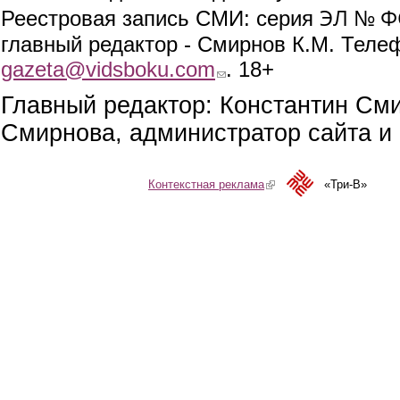
ЭЛ № ФС
Реестровая запись СМИ: серия
главный редактор - Смирнов К.М. Телефо
gazeta@vidsboku.com
(link sends e-mail)
. 18+
Главный редактор: Константин См
Смирнова, администратор сайта и 
Контекстная реклама
(link is external)
«Три-В»