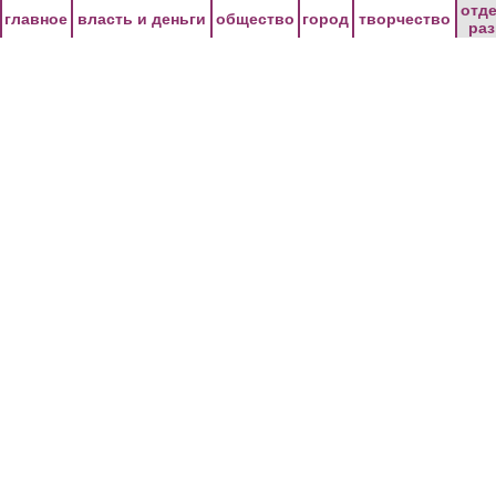
Перейти к основному содержанию
отд
главное
власть и деньги
общество
город
творчество
ра