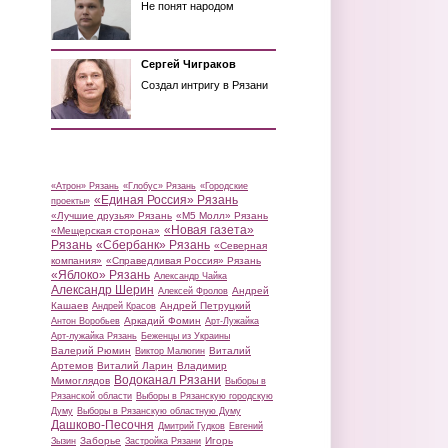
Не понят народом
Сергей Чиграков
Создал интригу в Рязани
«Атрон» Рязань
«Глобус» Рязань
«Городские
«Единая Россия» Рязань
проекты»
«Лучшие друзья» Рязань
«М5 Молл» Рязань
«Новая газета»
«Мещерская сторона»
Рязань
«Сбербанк» Рязань
«Северная
компания»
«Справедливая Россия» Рязань
«Яблоко» Рязань
Александр Чайка
Александр Шерин
Андрей
Алексей Фролов
Кашаев
Андрей Петруцкий
Андрей Красов
Аркадий Фомин
Антон Воробьев
Арт-Лужайка
Арт-лужайка Рязань
Беженцы из Украины
Валерий Рюмин
Виталий
Виктор Малюгин
Артемов
Виталий Ларин
Владимир
Водоканал Рязани
Мимоглядов
Выборы в
Рязанской области
Выборы в Рязанскую городскую
Думу
Выборы в Рязанскую областную Думу
Дашково-Песочня
Дмитрий Гудков
Евгений
Заборье
Игорь
Зызин
Застройка Рязани