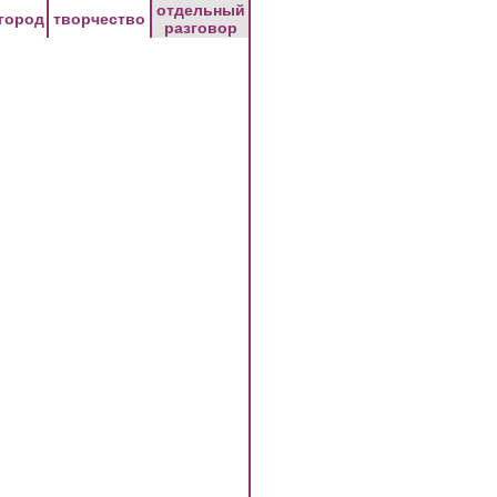
отдельный
город
творчество
разговор