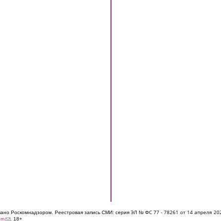
ЭЛ № ФС 77 - 7826
1 от 14 апреля 20
овано Роскомнадзором. Реестровая запись СМИ: серия
(link sends e-mail)
om
. 18+