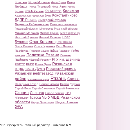
Кочетков
Игорь Морозов
Игорь
Игорь Путин
Трубицын
Игорь Туровский
Игорь Яшин
Ирина
Касимов
Канищево
КПРФ Рязань
Кусова
Константиново
Касимовская городская Дума
ЛДПР Рязань
Лыбедский бульвар
Людмила Кибальникова
Министерство печати
Рязанской области
Минлесхоз Рязанской области
Михаил Малахов
Михаил Пронин
Мост через Оку
Олег
Николай Булаев
Николай Пилюгин
Олег Ковалев
Булеков
Олег Шишов
Ольга Чуляева
Ольга Мишина
Петр Пыленок
Подбелка
Поджоги машин
Пойма Павловки
Пойма
Политика Рязани
Поляны
трех рек
РГУ им. Есенина
Праймериз «Единой России»
Рязанская
РМПТС
РНПК
Роман Путин
городская Дума
Рязанский кремль
Рязанский
Рязанский нефтезавод
Рязань
район
Сасово
Рязанский цирк
Северный обход
Семен Сазонов
Сергей Дудукин
Сергей Ежов
Сергей Сальников
Сергей Филимонов
Скопин
Солотча
Спас-Клепики
ТРЦ
УМВД Рязанской
Трасса М5
«Премьер»
области
Шаукат Ахметов
Федор Провоторов
ЭРА
20 г.
Учредитель, главный редактор - Смирнов К.М.