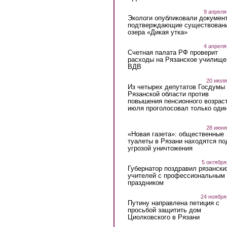
9 апреля
Экологи опубликовали докумен
подтверждающие существован
озера «Дикая утка»
4 апреля
Счетная палата РФ проверит
расходы на Рязанское училище
ВДВ
20 июля
Из четырех депутатов Госдумы 
Рязанской области против
повышения пенсионного возраст
июля проголосовал только оди
28 июня
«Новая газета»: общественные
туалеты в Рязани находятся по
угрозой уничтожения
5 октября
Губернатор поздравил рязански
учителей с профессиональным
праздником
24 ноября
Путину направлена петиция с
просьбой защитить дом
Циолковского в Рязани