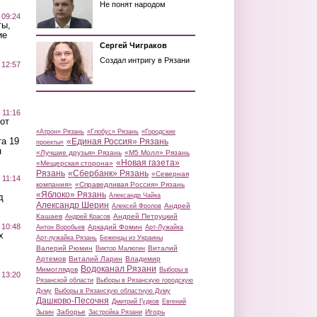
Не понят народом
 09:24
ты,
ие
Сергей Чиграков
Создал интригу в Рязани
 12:57
 11:16
от
«Атрон» Рязань
«Глобус» Рязань
«Городские
а 19
«Единая Россия» Рязань
проекты»
н
«Лучшие друзья» Рязань
«М5 Молл» Рязань
«Новая газета»
«Мещерская сторона»
Рязань
«Сбербанк» Рязань
«Северная
 11:14
компания»
«Справедливая Россия» Рязань
«Яблоко» Рязань
д
Александр Чайка
Александр Шерин
Андрей
Алексей Фролов
Кашаев
Андрей Петруцкий
Андрей Красов
 10:48
Аркадий Фомин
Антон Воробьев
Арт-Лужайка
х
Арт-лужайка Рязань
Беженцы из Украины
Валерий Рюмин
Виталий
Виктор Малюгин
Артемов
Виталий Ларин
Владимир
Водоканал Рязани
Мимоглядов
Выборы в
 13:20
Рязанской области
Выборы в Рязанскую городскую
Думу
Выборы в Рязанскую областную Думу
Дашково-Песочня
Дмитрий Гудков
Евгений
Заборье
Игорь
Зызин
Застройка Рязани