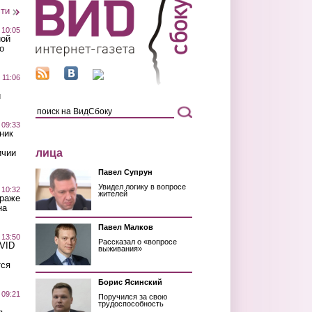
сти
 10:05
ной
о
 11:06
й
 09:33
ник
лица
ичии
Павел Супрун
Увидел логику в вопросе
 10:32
жителей
краже
на
Павел Малков
 13:50
Рассказал о «вопросе
OVID
выживания»
тся
Борис Ясинский
 09:21
Поручился за свою
трудоспособность