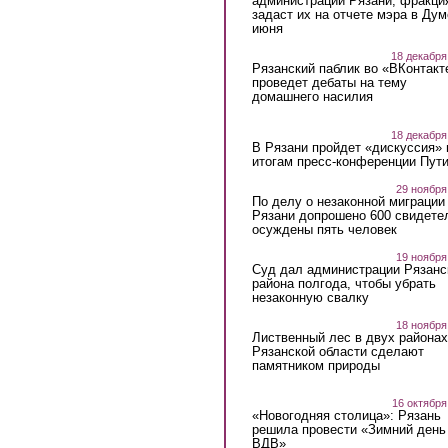
администрации Рязани, фракци
задаст их на отчете мэра в Дум
июня
18 декабря
Рязанский паблик во «ВКонтакт
проведет дебаты на тему
домашнего насилия
18 декабря
В Рязани пройдет «дискуссия» 
итогам пресс-конференции Пут
29 ноября
По делу о незаконной миграции
Рязани допрошено 600 свидете
осуждены пять человек
19 ноября
Суд дал администрации Рязанс
района полгода, чтобы убрать
незаконную свалку
18 ноября
Лиственный лес в двух районах
Рязанской области сделают
памятником природы
16 октября
«Новогодняя столица»: Рязань
решила провести «Зимний день
ВДВ»