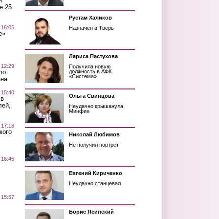
я
е 25
Рустам Халиков
 16:05
Назначен в Тверь
е»
Лариса Пастухова
 12:29
Получила новую
по
должность в АФК
«Система»
ина
 15:40
Ольга Свинцова
 в
лей,
Неудачно крышанула
Минфин
 17:18
кого
Николай Любимов
Не получил портрет
 16:45
Евгений Кириченко
Неудачно станцевал
 15:57
Борис Ясинский