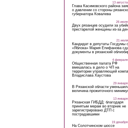
13 августа
Глава Касимовского района зая
о давлении со стороны рязанск
губернатора Ковалева
26 июля
Двух рязанцев осудили за убий
престарелой женщины из-за ден
21 июля
Кандидат в депутаты Госдумы 
«Яблока» Мария Епифанова сд
документы в рязанский облизби
4 февраля
Общественная палата РФ
вмешалась в дело о ЧП на
территории управляющей комп
Владислава Хаустова
29 января
В Рязанской области уменьшил
величина прожиточного миниму
13 января
Рязанская ГИБДД: благодаря
принятым мерам во вторник не
зарегистрировано ДТП с
пострадавшими
19 декабря
На Солотчинском шоссе