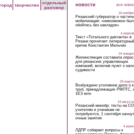
отдельный
новости
все ново
город
творчество
разговор
16 ноября
Рязанский губернатор о частич
мобилизации: «невозможно был
обойтись без накладок»
4 апреля
Текст «Тотального диктанта» в
Рязани прочитает литературны
критик Константин Мильчин
24 января
Жилинспекция составила опрос
для рязанских управляющих
компаний, включив пункт о нал
судимости
25 марта
Возбуждено уголовное дело о 
труб, принадлежащих РМПТС, 
18,5 млн
19 августа
Рязанский минобр: тесты на C
учителям и ученикам не
потребуются, 1 сентября начну
очные занятия
4 июня
ЛДПР собирает вопросы к