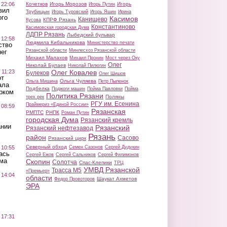
 22:06
Кочетков
Игорь Морозов
Игорь
Игорь Путин
вил
Трубицын
Игорь Туровский
Игорь Яшин
Ирина
ого
Касимов
Канищево
КПРФ Рязань
Кусова
Константиново
Касимовская городская Дума
ЛДПР Рязань
Лыбедский бульвар
 12:58
Людмила Кибальникова
Министерство печати
ство
Рязанской области
Минлесхоз Рязанской области
ег
Михаил Малахов
Михаил Пронин
Мост через Оку
Олег
Николай Булаев
Николай Пилюгин
 11:23
Олег Ковалев
Булеков
Олег Шишов
от
Ольга Чуляева
Ольга Мишина
Петр Пыленок
ала
Подбелка
Поджоги машин
Пойма Павловки
Пойма
рком
Политика Рязани
Поляны
трех рек
РГУ им. Есенина
Праймериз «Единой России»
 08:59
Рязанская
РМПТС
РНПК
Роман Путин
городская Дума
Рязанский кремль
ании
Рязанский
Рязанский нефтезавод
Рязань
район
Сасово
Рязанский цирк
Северный обход
 10:55
Семен Сазонов
Сергей Дудукин
ась
Сергей Ежов
Сергей Сальников
Сергей Филимонов
ма
Скопин
Солотча
Спас-Клепики
ТРЦ
УМВД Рязанской
Трасса М5
«Премьер»
 14:04
области
Шаукат Ахметов
Федор Провоторов
ЭРА
 17:31