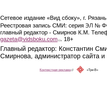
Сетевое издание «Вид сбоку», г. Рязан
ЭЛ № ФС
Реестровая запись СМИ: серия
главный редактор - Смирнов К.М. Телефо
gazeta@vidsboku.com
(link sends e-mail)
. 18+
Главный редактор: Константин См
Смирнова, администратор сайта и 
Контекстная реклама
(link is external)
«Три-В»