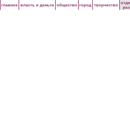
Перейти к основному содержанию
отд
главное
власть и деньги
общество
город
творчество
ра