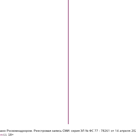
ЭЛ № ФС 77 - 7826
1 от 14 апреля 20
овано Роскомнадзором. Реестровая запись СМИ: серия
(link sends e-mail)
om
. 18+