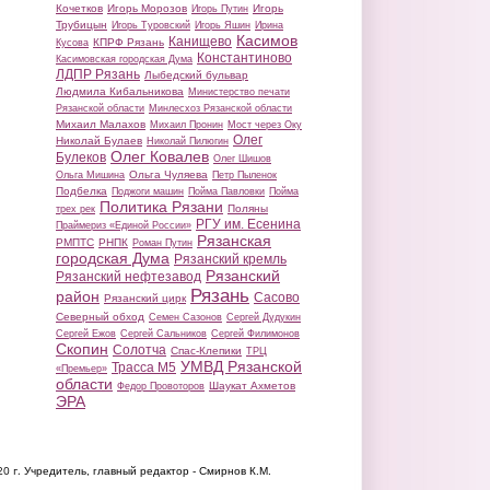
Кочетков
Игорь Морозов
Игорь
Игорь Путин
Трубицын
Игорь Туровский
Игорь Яшин
Ирина
Касимов
Канищево
КПРФ Рязань
Кусова
Константиново
Касимовская городская Дума
ЛДПР Рязань
Лыбедский бульвар
Людмила Кибальникова
Министерство печати
Рязанской области
Минлесхоз Рязанской области
Михаил Малахов
Михаил Пронин
Мост через Оку
Олег
Николай Булаев
Николай Пилюгин
Олег Ковалев
Булеков
Олег Шишов
Ольга Чуляева
Ольга Мишина
Петр Пыленок
Подбелка
Поджоги машин
Пойма Павловки
Пойма
Политика Рязани
Поляны
трех рек
РГУ им. Есенина
Праймериз «Единой России»
Рязанская
РМПТС
РНПК
Роман Путин
городская Дума
Рязанский кремль
Рязанский
Рязанский нефтезавод
Рязань
район
Сасово
Рязанский цирк
Северный обход
Семен Сазонов
Сергей Дудукин
Сергей Ежов
Сергей Сальников
Сергей Филимонов
Скопин
Солотча
Спас-Клепики
ТРЦ
УМВД Рязанской
Трасса М5
«Премьер»
области
Шаукат Ахметов
Федор Провоторов
ЭРА
20 г.
Учредитель, главный редактор - Смирнов К.М.