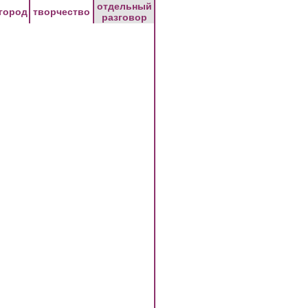
отдельный
город
творчество
разговор