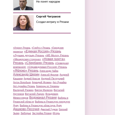
Не понят народом
Сергей Чиграков
Создал интригу в Рязани
«Атрон» Рязань
«Глобус» Рязань
«Городские
«Единая Россия» Рязань
проекты»
«Лучшие друзья» Рязань
«М5 Молл» Рязань
«Новая газета»
«Мещерская сторона»
Рязань
«Сбербанк» Рязань
«Северная
компания»
«Справедливая Россия» Рязань
«Яблоко» Рязань
Александр Чайка
Александр Шерин
Андрей
Алексей Фролов
Кашаев
Андрей Петруцкий
Андрей Красов
Аркадий Фомин
Антон Воробьев
Арт-Лужайка
Арт-лужайка Рязань
Беженцы из Украины
Валерий Рюмин
Виталий
Виктор Малюгин
Артемов
Виталий Ларин
Владимир
Водоканал Рязани
Мимоглядов
Выборы в
Рязанской области
Выборы в Рязанскую городскую
Думу
Выборы в Рязанскую областную Думу
Дашково-Песочня
Дмитрий Гудков
Евгений
Заборье
Игорь
Зызин
Застройка Рязани