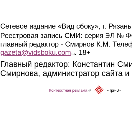
Сетевое издание «Вид сбоку», г. Рязан
ЭЛ № ФС
Реестровая запись СМИ: серия
главный редактор - Смирнов К.М. Телефо
gazeta@vidsboku.com
(link sends e-mail)
. 18+
Главный редактор: Константин См
Смирнова, администратор сайта и 
Контекстная реклама
(link is external)
«Три-В»