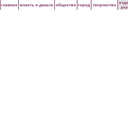
Перейти к основному содержанию
отд
главное
власть и деньги
общество
город
творчество
ра