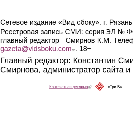
Сетевое издание «Вид сбоку», г. Рязан
ЭЛ № ФС
Реестровая запись СМИ: серия
главный редактор - Смирнов К.М. Телефо
gazeta@vidsboku.com
(link sends e-mail)
. 18+
Главный редактор: Константин См
Смирнова, администратор сайта и 
Контекстная реклама
(link is external)
«Три-В»