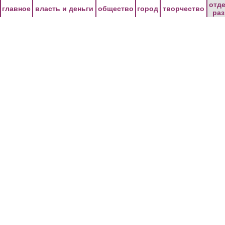
Перейти к основному содержанию
отд
главное
власть и деньги
общество
город
творчество
ра