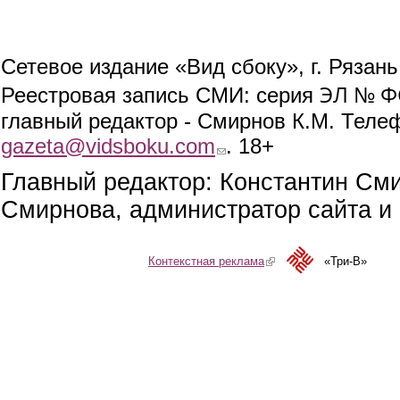
Сетевое издание «Вид сбоку», г. Рязан
ЭЛ № ФС
Реестровая запись СМИ: серия
главный редактор - Смирнов К.М. Телефо
gazeta@vidsboku.com
(link sends e-mail)
. 18+
Главный редактор: Константин См
Смирнова, администратор сайта и 
Контекстная реклама
(link is external)
«Три-В»