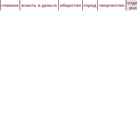
Перейти к основному содержанию
отд
главное
власть и деньги
общество
город
творчество
ра