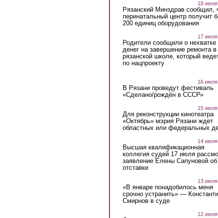
18 июля
Рязанский Минздрав сообщил, 
перинатальный центр получит 
200 единиц оборудования
17 июля
Родители сообщили о нехватке
денег на завершение ремонта в
рязанской школе, который веде
по нацпроекту
16 июля
В Рязани проведут фестиваль
«Сделано/рождён в СССР»
15 июля
Для реконструкции кинотеатра
«Октябрь» мэрия Рязани ждет
областных или федеральных де
14 июля
Высшая квалификационная
коллегия судей 17 июля рассмо
заявление Елены Сапуновой об
отставке
13 июля
«В январе понадобилось меня
срочно устранить» — Констант
Смирнов в суде
12 июля