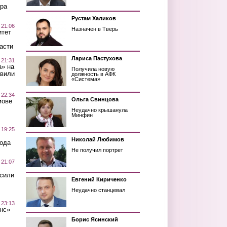
ра
Рустам Халиков
 21:06
Назначен в Тверь
итет
асти
Лариса Пастухова
 21:31
а» на
Получила новую
авили
должность в АФК
«Система»
 22:34
Ольга Свинцова
мове
Неудачно крышанула
Минфин
 19:25
Николай Любимов
вода
Не получил портрет
 21:07
осили
Евгений Кириченко
Неудачно станцевал
 23:13
нс»
Борис Ясинский