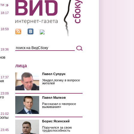
сти
 18:17
 18:59
 19:36
нов
лица
Павел Супрун
 17:37
Увидел логику в вопросе
ня
жителей
 23:09
го
Павел Малков
Рассказал о «вопросе
выживания»
 21:02
Тропы
Борис Ясинский
Поручился за свою
 23:45
трудоспособность