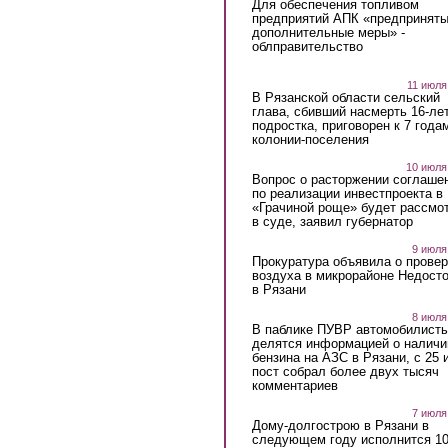
Для обеспечения топливом
предприятий АПК «предпринят
дополнительные меры» -
облправительство
11 июля
В Рязанской области сельский
глава, сбивший насмерть 16-ле
подростка, приговорен к 7 года
колонии-поселения
10 июля
Вопрос о расторжении соглаше
по реализации инвестпроекта в
«Грачиной роще» будет рассмо
в суде, заявил губернатор
9 июля
Прокуратура объявила о провер
воздуха в микрорайоне Недост
в Рязани
8 июля
В паблике ПУВР автомобилист
делятся информацией о наличи
бензина на АЗС в Рязани, с 25 
пост собрал более двух тысяч
комментариев
7 июля
Дому-долгострою в Рязани в
следующем году исполнится 10