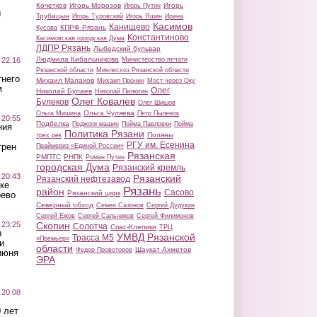
Кочетков
Игорь Морозов
Игорь
Игорь Путин
ы
Трубицын
Игорь Туровский
Игорь Яшин
Ирина
Касимов
Канищево
КПРФ Рязань
Кусова
Константиново
Касимовская городская Дума
ЛДПР Рязань
Лыбедский бульвар
Людмила Кибальникова
 22:16
Министерство печати
Рязанской области
Минлесхоз Рязанской области
тнего
Михаил Малахов
Михаил Пронин
Мост через Оку
м
Олег
Николай Булаев
Николай Пилюгин
Олег Ковалев
Булеков
Олег Шишов
Ольга Чуляева
Ольга Мишина
Петр Пыленок
 20:55
Подбелка
Поджоги машин
Пойма Павловки
Пойма
ния
Политика Рязани
Поляны
трех рек
РГУ им. Есенина
трен
Праймериз «Единой России»
Рязанская
РМПТС
РНПК
Роман Путин
городская Дума
Рязанский кремль
 20:43
Рязанский
Рязанский нефтезавод
ке
Рязань
район
Сасово
Рязанский цирк
оево
Северный обход
Семен Сазонов
Сергей Дудукин
Сергей Ежов
Сергей Сальников
Сергей Филимонов
 23:25
Скопин
Солотча
Спас-Клепики
ТРЦ
ы
УМВД Рязанской
Трасса М5
«Премьер»
и
области
Шаукат Ахметов
Федор Провоторов
июня
ЭРА
 20:08
 лет