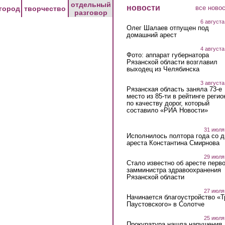
отдельный
новости
все ново
город
творчество
разговор
6 августа
Олег Шалаев отпущен под
домашний арест
4 августа
Фото: аппарат губернатора
Рязанской области возглавил
выходец из Челябинска
3 августа
Рязанская область заняла 73-е
место из 85-ти в рейтинге регио
по качеству дорог, который
составило «РИА Новости»
31 июля
Исполнилось полтора года со д
ареста Константина Смирнова
29 июля
Стало известно об аресте перво
замминистра здравоохранения
Рязанской области
27 июля
Начинается благоустройство «
Паустовского» в Солотче
25 июля
Прокуратура нашла нарушения