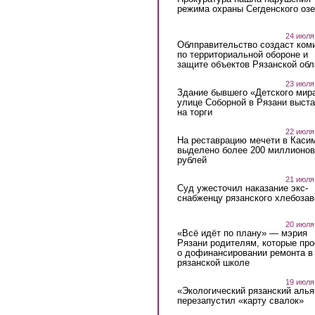
режима охраны Сегденского озе
24 июля
Облправительство создаст ком
по территориальной обороне и
защите объектов Рязанской обл
23 июля
Здание бывшего «Детского мир
улице Соборной в Рязани выст
на торги
22 июля
На реставрацию мечети в Каси
выделено более 200 миллионов
рублей
21 июля
Суд ужесточил наказание экс-
снабженцу рязанского хлебоза
20 июля
«Всё идёт по плану» — мэрия
Рязани родителям, которые пр
о дофинансировании ремонта в
рязанской школе
19 июля
«Экологический рязанский алья
перезапустил «карту свалок»