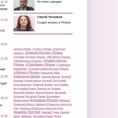
Не понят народом
 21:32
что
более
Сергей Чиграков
 21:04
Создал интригу в Рязани
тся
 19:47
«Атрон» Рязань
«Глобус» Рязань
«Городские
«Единая Россия» Рязань
проекты»
«Лучшие друзья» Рязань
«М5 Молл» Рязань
 21:36
«Новая газета»
«Мещерская сторона»
Рязань
«Сбербанк» Рязань
«Северная
нег
компания»
«Справедливая Россия» Рязань
«Яблоко» Рязань
Александр Чайка
Александр Шерин
 22:06
Андрей
Алексей Фролов
Кашаев
Андрей Петруцкий
Андрей Красов
трит
Аркадий Фомин
Антон Воробьев
Арт-Лужайка
Арт-лужайка Рязань
Беженцы из Украины
Валерий Рюмин
Виталий
Виктор Малюгин
Артемов
Виталий Ларин
Владимир
 19:15
Водоканал Рязани
Мимоглядов
Выборы в
ин
Рязанской области
Выборы в Рязанскую городскую
Думу
Выборы в Рязанскую областную Думу
Дашково-Песочня
Дмитрий Гудков
Евгений
 23:35
Заборье
Игорь
Зызин
Застройка Рязани