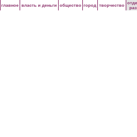
Перейти к основному содержанию
отд
главное
власть и деньги
общество
город
творчество
ра