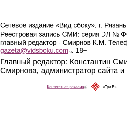
Сетевое издание «Вид сбоку», г. Рязан
ЭЛ № ФС
Реестровая запись СМИ: серия
главный редактор - Смирнов К.М. Телефо
gazeta@vidsboku.com
(link sends e-mail)
. 18+
Главный редактор: Константин См
Смирнова, администратор сайта и 
Контекстная реклама
(link is external)
«Три-В»