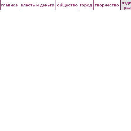
Перейти к основному содержанию
отд
главное
власть и деньги
общество
город
творчество
ра