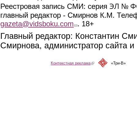
ЭЛ № ФС
Реестровая запись СМИ: серия
главный редактор - Смирнов К.М. Телефо
gazeta@vidsboku.com
(link sends e-mail)
. 18+
Главный редактор: Константин См
Смирнова, администратор сайта и 
Контекстная реклама
(link is external)
«Три-В»