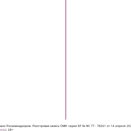
ЭЛ № ФС 77 - 7826
1 от 14 апреля 20
овано Роскомнадзором. Реестровая запись СМИ: серия
(link sends e-mail)
om
. 18+