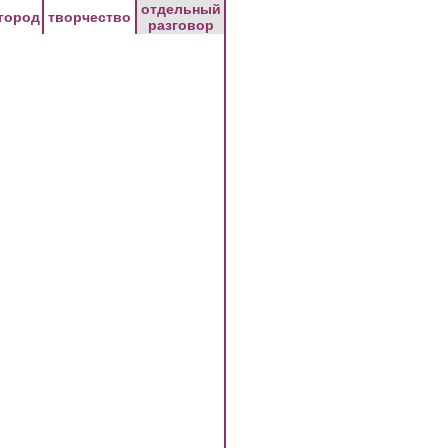
отдельный
город
творчество
разговор