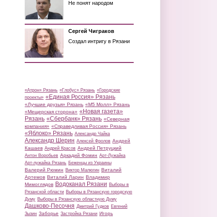
Не понят народом
Сергей Чиграков
Создал интригу в Рязани
«Атрон» Рязань
«Глобус» Рязань
«Городские
«Единая Россия» Рязань
проекты»
«Лучшие друзья» Рязань
«М5 Молл» Рязань
«Новая газета»
«Мещерская сторона»
Рязань
«Сбербанк» Рязань
«Северная
компания»
«Справедливая Россия» Рязань
«Яблоко» Рязань
Александр Чайка
Александр Шерин
Андрей
Алексей Фролов
Кашаев
Андрей Петруцкий
Андрей Красов
Аркадий Фомин
Антон Воробьев
Арт-Лужайка
Арт-лужайка Рязань
Беженцы из Украины
Валерий Рюмин
Виталий
Виктор Малюгин
Артемов
Виталий Ларин
Владимир
Водоканал Рязани
Мимоглядов
Выборы в
Рязанской области
Выборы в Рязанскую городскую
Думу
Выборы в Рязанскую областную Думу
Дашково-Песочня
Дмитрий Гудков
Евгений
Заборье
Игорь
Зызин
Застройка Рязани