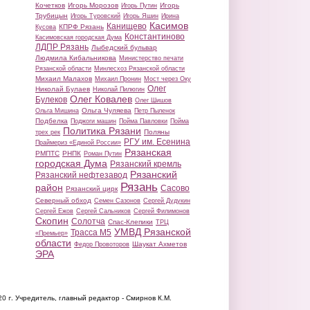
Кочетков
Игорь Морозов
Игорь
Игорь Путин
Трубицын
Игорь Туровский
Игорь Яшин
Ирина
Касимов
Канищево
КПРФ Рязань
Кусова
Константиново
Касимовская городская Дума
ЛДПР Рязань
Лыбедский бульвар
Людмила Кибальникова
Министерство печати
Рязанской области
Минлесхоз Рязанской области
Михаил Малахов
Михаил Пронин
Мост через Оку
Олег
Николай Булаев
Николай Пилюгин
Олег Ковалев
Булеков
Олег Шишов
Ольга Чуляева
Ольга Мишина
Петр Пыленок
Подбелка
Поджоги машин
Пойма Павловки
Пойма
Политика Рязани
Поляны
трех рек
РГУ им. Есенина
Праймериз «Единой России»
Рязанская
РМПТС
РНПК
Роман Путин
городская Дума
Рязанский кремль
Рязанский
Рязанский нефтезавод
Рязань
район
Сасово
Рязанский цирк
Северный обход
Семен Сазонов
Сергей Дудукин
Сергей Ежов
Сергей Сальников
Сергей Филимонов
Скопин
Солотча
Спас-Клепики
ТРЦ
УМВД Рязанской
Трасса М5
«Премьер»
области
Шаукат Ахметов
Федор Провоторов
ЭРА
20 г.
Учредитель, главный редактор - Смирнов К.М.