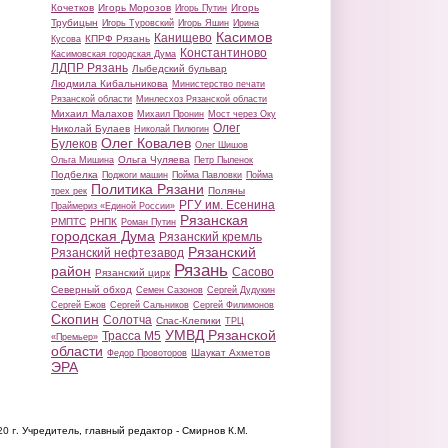
Кочетков
Игорь Морозов
Игорь
Игорь Путин
Трубицын
Игорь Туровский
Игорь Яшин
Ирина
Касимов
Канищево
КПРФ Рязань
Кусова
Константиново
Касимовская городская Дума
ЛДПР Рязань
Лыбедский бульвар
Людмила Кибальникова
Министерство печати
Рязанской области
Минлесхоз Рязанской области
Михаил Малахов
Михаил Пронин
Мост через Оку
Олег
Николай Булаев
Николай Пилюгин
Олег Ковалев
Булеков
Олег Шишов
Ольга Чуляева
Ольга Мишина
Петр Пыленок
Подбелка
Поджоги машин
Пойма Павловки
Пойма
Политика Рязани
Поляны
трех рек
РГУ им. Есенина
Праймериз «Единой России»
Рязанская
РМПТС
РНПК
Роман Путин
городская Дума
Рязанский кремль
Рязанский
Рязанский нефтезавод
Рязань
район
Сасово
Рязанский цирк
Северный обход
Семен Сазонов
Сергей Дудукин
Сергей Ежов
Сергей Сальников
Сергей Филимонов
Скопин
Солотча
Спас-Клепики
ТРЦ
УМВД Рязанской
Трасса М5
«Премьер»
области
Шаукат Ахметов
Федор Провоторов
ЭРА
20 г.
Учредитель, главный редактор - Смирнов К.М.