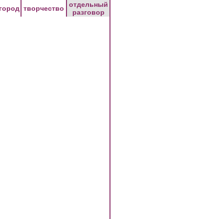
отдельный
город
творчество
разговор