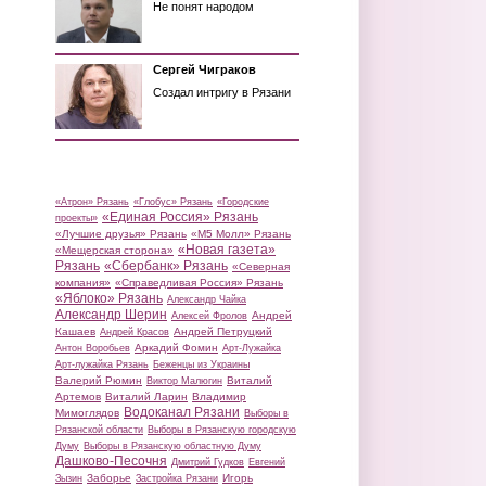
Не понят народом
Сергей Чиграков
Создал интригу в Рязани
«Атрон» Рязань
«Глобус» Рязань
«Городские
«Единая Россия» Рязань
проекты»
«Лучшие друзья» Рязань
«М5 Молл» Рязань
«Новая газета»
«Мещерская сторона»
Рязань
«Сбербанк» Рязань
«Северная
компания»
«Справедливая Россия» Рязань
«Яблоко» Рязань
Александр Чайка
Александр Шерин
Андрей
Алексей Фролов
Кашаев
Андрей Петруцкий
Андрей Красов
Аркадий Фомин
Антон Воробьев
Арт-Лужайка
Арт-лужайка Рязань
Беженцы из Украины
Валерий Рюмин
Виталий
Виктор Малюгин
Артемов
Виталий Ларин
Владимир
Водоканал Рязани
Мимоглядов
Выборы в
Рязанской области
Выборы в Рязанскую городскую
Думу
Выборы в Рязанскую областную Думу
Дашково-Песочня
Дмитрий Гудков
Евгений
Заборье
Игорь
Зызин
Застройка Рязани