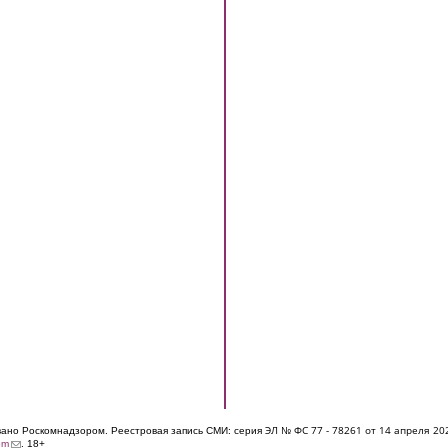
ЭЛ № ФС 77 - 7826
1 от 14 апреля 20
овано Роскомнадзором. Реестровая запись СМИ: серия
(link sends e-mail)
om
. 18+