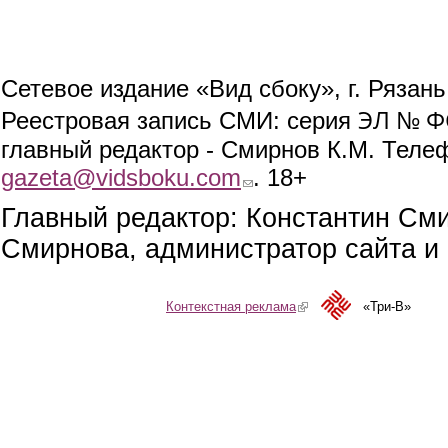
Сетевое издание «Вид сбоку», г. Рязан
ЭЛ № ФС
Реестровая запись СМИ: серия
главный редактор - Смирнов К.М. Телефо
gazeta@vidsboku.com
(link sends e-mail)
. 18+
Главный редактор: Константин См
Смирнова, администратор сайта и 
Контекстная реклама
(link is external)
«Три-В»