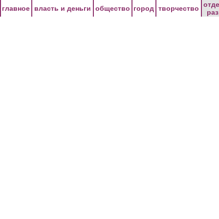
Перейти к основному содержанию
отд
главное
власть и деньги
общество
город
творчество
ра