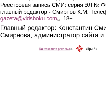
ЭЛ № ФС
Реестровая запись СМИ: серия
главный редактор - Смирнов К.М. Телефо
gazeta@vidsboku.com
(link sends e-mail)
. 18+
Главный редактор: Константин См
Смирнова, администратор сайта и 
Контекстная реклама
(link is external)
«Три-В»