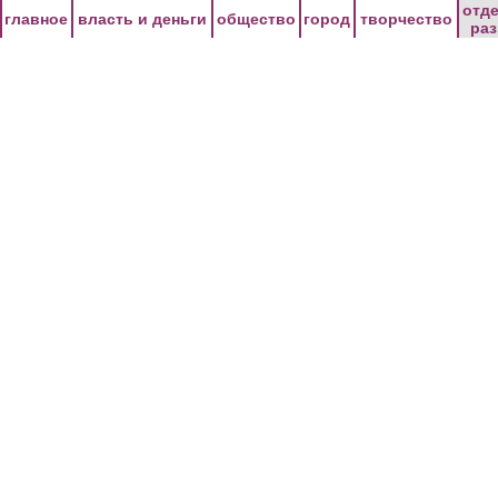
Перейти к основному содержанию
отд
главное
власть и деньги
общество
город
творчество
ра