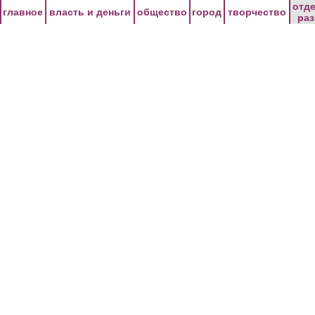
Перейти к основному содержанию
отд
главное
власть и деньги
общество
город
творчество
ра