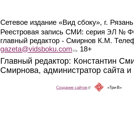
Сетевое издание «Вид сбоку», г. Рязан
ЭЛ № ФС
Реестровая запись СМИ: серия
главный редактор - Смирнов К.М. Телефо
gazeta@vidsboku.com
(link sends e-mail)
. 18+
Главный редактор: Константин См
Смирнова, администратор сайта и 
Создание сайтов
(link is external)
«Три-В»