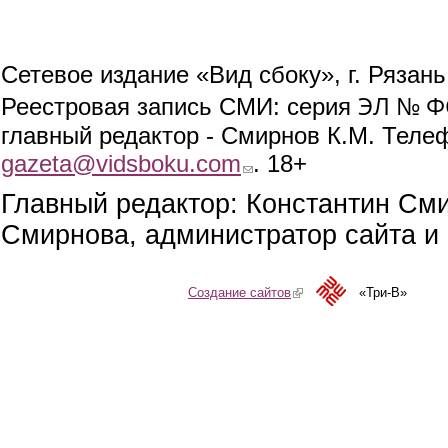
Сетевое издание «Вид сбоку», г. Рязан
ЭЛ № ФС
Реестровая запись СМИ: серия
главный редактор - Смирнов К.М. Телефо
gazeta@vidsboku.com
(link sends e-mail)
. 18+
Главный редактор: Константин См
Смирнова, администратор сайта и 
Создание сайтов
(link is external)
«Три-В»