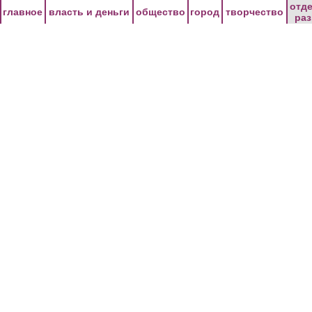
Перейти к основному содержанию
отд
главное
власть и деньги
общество
город
творчество
ра