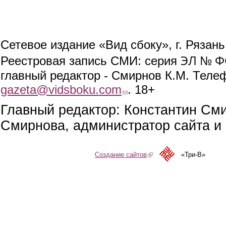
Сетевое издание «Вид сбоку», г. Рязан
ЭЛ № ФС
Реестровая запись СМИ: серия
главный редактор - Смирнов К.М. Телефо
gazeta@vidsboku.com
(link sends e-mail)
. 18+
Главный редактор: Константин См
Смирнова, администратор сайта и 
Создание сайтов
(link is external)
«Три-В»