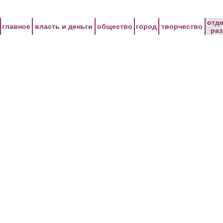
Перейти к основному содержанию
отд
главное
власть и деньги
общество
город
творчество
ра