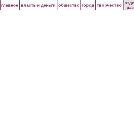
Перейти к основному содержанию
отд
главное
власть и деньги
общество
город
творчество
ра