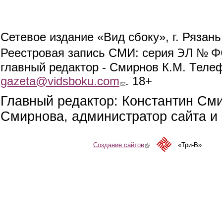
Сетевое издание «Вид сбоку», г. Рязан
ЭЛ № ФС
Реестровая запись СМИ: серия
главный редактор - Смирнов К.М. Телефо
gazeta@vidsboku.com
(link sends e-mail)
. 18+
Главный редактор: Константин См
Смирнова, администратор сайта и 
Создание сайтов
(link is external)
«Три-В»