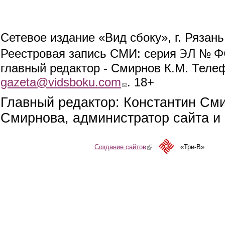
Сетевое издание «Вид сбоку», г. Рязан
ЭЛ № ФС
Реестровая запись СМИ: серия
главный редактор - Смирнов К.М. Телефо
gazeta@vidsboku.com
(link sends e-mail)
. 18+
Главный редактор: Константин См
Смирнова, администратор сайта и 
Создание сайтов
(link is external)
«Три-В»