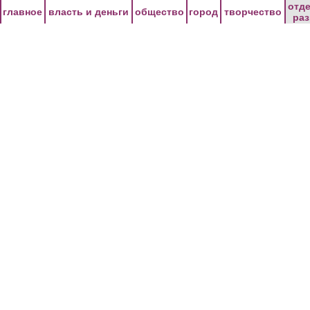
Перейти к основному содержанию
отд
главное
власть и деньги
общество
город
творчество
ра