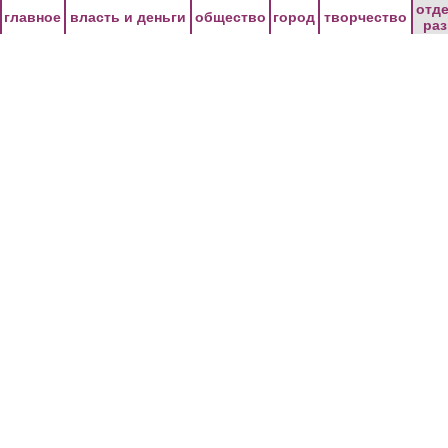
Перейти к основному содержанию
отд
главное
власть и деньги
общество
город
творчество
ра