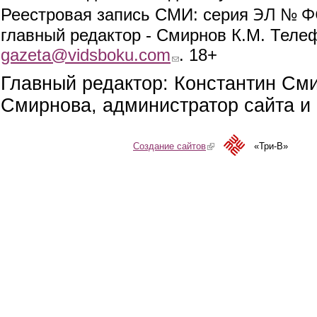
ЭЛ № ФС
Реестровая запись СМИ: серия
главный редактор - Смирнов К.М. Телефо
gazeta@vidsboku.com
(link sends e-mail)
. 18+
Главный редактор: Константин См
Смирнова, администратор сайта и 
Создание сайтов
(link is external)
«Три-В»