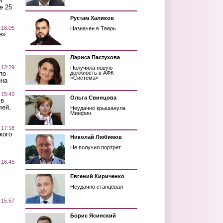
я
е 25
Рустам Халиков
 16:05
Назначен в Тверь
е»
Лариса Пастухова
 12:29
Получила новую
по
должность в АФК
«Система»
ина
 15:40
Ольга Свинцова
 в
лей,
Неудачно крышанула
Минфин
 17:18
кого
Николай Любимов
Не получил портрет
 16:45
Евгений Кириченко
Неудачно станцевал
 15:57
Борис Ясинский