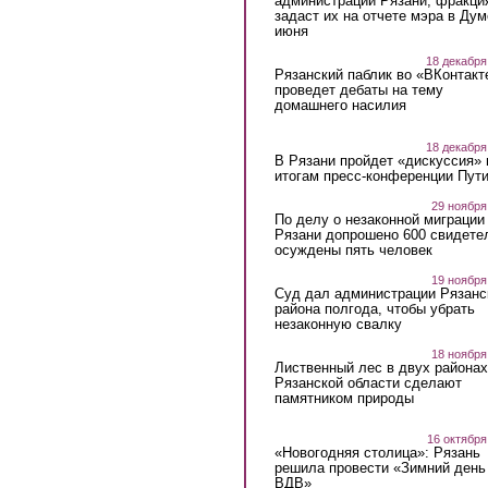
администрации Рязани, фракци
задаст их на отчете мэра в Дум
июня
18 декабря
Рязанский паблик во «ВКонтакт
проведет дебаты на тему
домашнего насилия
18 декабря
В Рязани пройдет «дискуссия» 
итогам пресс-конференции Пут
29 ноября
По делу о незаконной миграции
Рязани допрошено 600 свидете
осуждены пять человек
19 ноября
Суд дал администрации Рязанс
района полгода, чтобы убрать
незаконную свалку
18 ноября
Лиственный лес в двух районах
Рязанской области сделают
памятником природы
16 октября
«Новогодняя столица»: Рязань
решила провести «Зимний день
ВДВ»