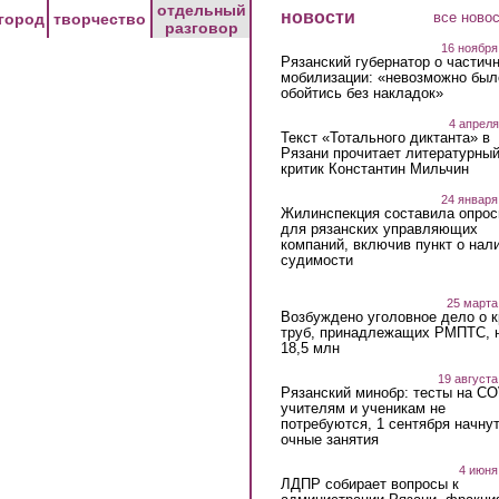
отдельный
новости
все ново
город
творчество
разговор
16 ноября
Рязанский губернатор о частич
мобилизации: «невозможно был
обойтись без накладок»
4 апреля
Текст «Тотального диктанта» в
Рязани прочитает литературны
критик Константин Мильчин
24 января
Жилинспекция составила опрос
для рязанских управляющих
компаний, включив пункт о нал
судимости
25 марта
Возбуждено уголовное дело о 
труб, принадлежащих РМПТС, 
18,5 млн
19 августа
Рязанский минобр: тесты на C
учителям и ученикам не
потребуются, 1 сентября начну
очные занятия
4 июня
ЛДПР собирает вопросы к