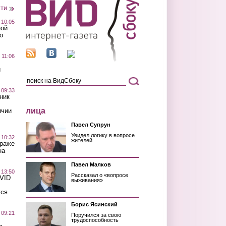
сти
 10:05
ной
о
 11:06
й
 09:33
ник
лица
ичии
Павел Супрун
Увидел логику в вопросе
 10:32
жителей
краже
на
Павел Малков
 13:50
Рассказал о «вопросе
OVID
выживания»
тся
Борис Ясинский
 09:21
Поручился за свою
трудоспособность