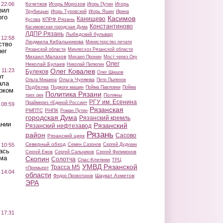
 22:06
Кочетков
Игорь Морозов
Игорь
Игорь Путин
вил
Трубицын
Игорь Туровский
Игорь Яшин
Ирина
ого
Касимов
Канищево
КПРФ Рязань
Кусова
Константиново
Касимовская городская Дума
ЛДПР Рязань
Лыбедский бульвар
 12:58
Людмила Кибальникова
Министерство печати
ство
Рязанской области
Минлесхоз Рязанской области
ег
Михаил Малахов
Михаил Пронин
Мост через Оку
Олег
Николай Булаев
Николай Пилюгин
 11:23
Олег Ковалев
Булеков
Олег Шишов
от
Ольга Чуляева
Ольга Мишина
Петр Пыленок
ала
Подбелка
Поджоги машин
Пойма Павловки
Пойма
рком
Политика Рязани
Поляны
трех рек
РГУ им. Есенина
Праймериз «Единой России»
 08:59
Рязанская
РМПТС
РНПК
Роман Путин
городская Дума
Рязанский кремль
ании
Рязанский
Рязанский нефтезавод
Рязань
район
Сасово
Рязанский цирк
Северный обход
 10:55
Семен Сазонов
Сергей Дудукин
ась
Сергей Ежов
Сергей Сальников
Сергей Филимонов
ма
Скопин
Солотча
Спас-Клепики
ТРЦ
УМВД Рязанской
Трасса М5
«Премьер»
 14:04
области
Шаукат Ахметов
Федор Провоторов
ЭРА
 17:31