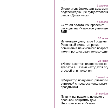
9 апреля
Экологи опубликовали докумен
подтверждающие существован
озера «Дикая утка»
4 апреля
Счетная палата РФ проверит
расходы на Рязанское училище
ВДВ
20 июля
Из четырех депутатов Госдумы 
Рязанской области против
повышения пенсионного возраст
июля проголосовал только оди
28 июня
«Новая газета»: общественные
туалеты в Рязани находятся по
угрозой уничтожения
5 октября
Губернатор поздравил рязански
учителей с профессиональным
праздником
24 ноября
Путину направлена петиция с
просьбой защитить дом
Циолковского в Рязани