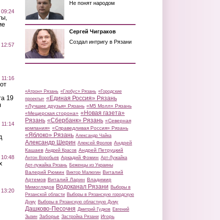
Не понят народом
 09:24
ты,
ие
Сергей Чиграков
Создал интригу в Рязани
 12:57
 11:16
от
«Атрон» Рязань
«Глобус» Рязань
«Городские
а 19
«Единая Россия» Рязань
проекты»
н
«Лучшие друзья» Рязань
«М5 Молл» Рязань
«Новая газета»
«Мещерская сторона»
Рязань
«Сбербанк» Рязань
«Северная
 11:14
компания»
«Справедливая Россия» Рязань
«Яблоко» Рязань
д
Александр Чайка
Александр Шерин
Андрей
Алексей Фролов
Кашаев
Андрей Петруцкий
Андрей Красов
 10:48
Аркадий Фомин
Антон Воробьев
Арт-Лужайка
х
Арт-лужайка Рязань
Беженцы из Украины
Валерий Рюмин
Виталий
Виктор Малюгин
Артемов
Виталий Ларин
Владимир
Водоканал Рязани
Мимоглядов
Выборы в
 13:20
Рязанской области
Выборы в Рязанскую городскую
Думу
Выборы в Рязанскую областную Думу
Дашково-Песочня
Дмитрий Гудков
Евгений
Заборье
Игорь
Зызин
Застройка Рязани