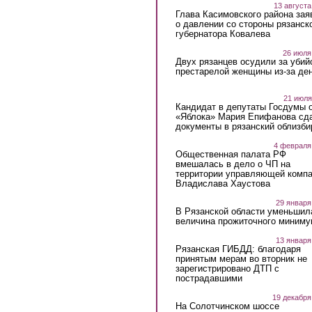
13 августа
Глава Касимовского района зая
о давлении со стороны рязанск
губернатора Ковалева
26 июля
Двух рязанцев осудили за убий
престарелой женщины из-за ден
21 июля
Кандидат в депутаты Госдумы 
«Яблока» Мария Епифанова сд
документы в рязанский облизби
4 февраля
Общественная палата РФ
вмешалась в дело о ЧП на
территории управляющей комп
Владислава Хаустова
29 января
В Рязанской области уменьшил
величина прожиточного миниму
13 января
Рязанская ГИБДД: благодаря
принятым мерам во вторник не
зарегистрировано ДТП с
пострадавшими
19 декабря
На Солотчинском шоссе