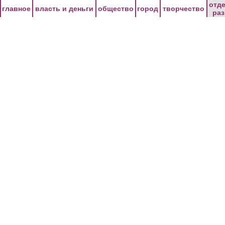
Перейти к основному содержанию
отд
главное
власть и деньги
общество
город
творчество
ра