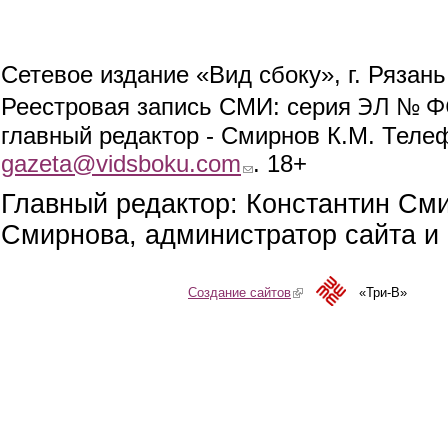
Сетевое издание «Вид сбоку», г. Рязан
ЭЛ № ФС
Реестровая запись СМИ: серия
главный редактор - Смирнов К.М. Телефо
gazeta@vidsboku.com
(link sends e-mail)
. 18+
Главный редактор: Константин См
Смирнова, администратор сайта и 
Создание сайтов
(link is external)
«Три-В»