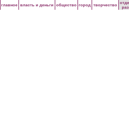
Перейти к основному содержанию
отд
главное
власть и деньги
общество
город
творчество
ра