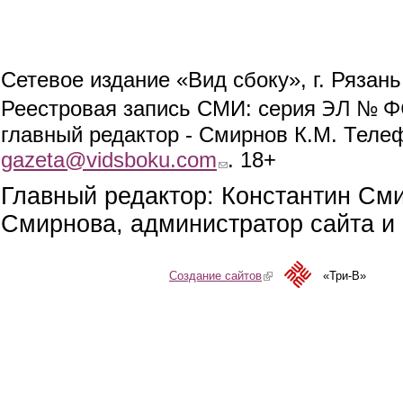
Сетевое издание «Вид сбоку», г. Рязан
ЭЛ № ФС
Реестровая запись СМИ: серия
главный редактор - Смирнов К.М. Телефо
gazeta@vidsboku.com
(link sends e-mail)
. 18+
Главный редактор: Константин См
Смирнова, администратор сайта и 
Создание сайтов
(link is external)
«Три-В»