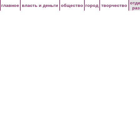
Перейти к основному содержанию
отд
главное
власть и деньги
общество
город
творчество
ра