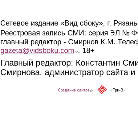
Сетевое издание «Вид сбоку», г. Рязан
ЭЛ № ФС
Реестровая запись СМИ: серия
главный редактор - Смирнов К.М. Телефо
gazeta@vidsboku.com
(link sends e-mail)
. 18+
Главный редактор: Константин См
Смирнова, администратор сайта и 
Создание сайтов
(link is external)
«Три-В»