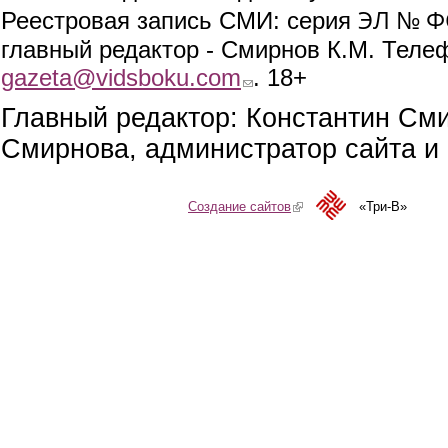
ЭЛ № ФС
Реестровая запись СМИ: серия
главный редактор - Смирнов К.М. Телефо
gazeta@vidsboku.com
(link sends e-mail)
. 18+
Главный редактор: Константин См
Смирнова, администратор сайта и 
Создание сайтов
(link is external)
«Три-В»