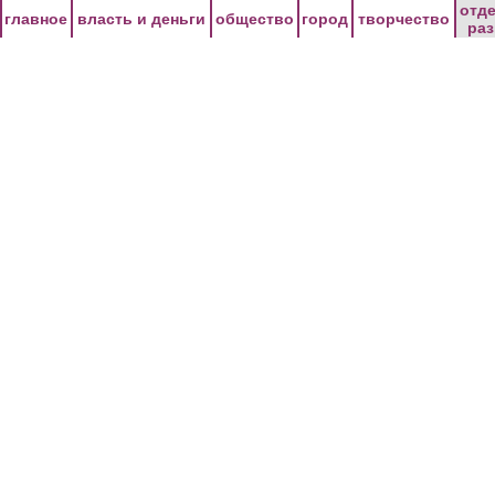
Перейти к основному содержанию
отд
главное
власть и деньги
общество
город
творчество
ра