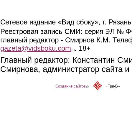
Сетевое издание «Вид сбоку», г. Рязан
ЭЛ № ФС
Реестровая запись СМИ: серия
главный редактор - Смирнов К.М. Телефо
gazeta@vidsboku.com
(link sends e-mail)
. 18+
Главный редактор: Константин См
Смирнова, администратор сайта и 
Создание сайтов
(link is external)
«Три-В»