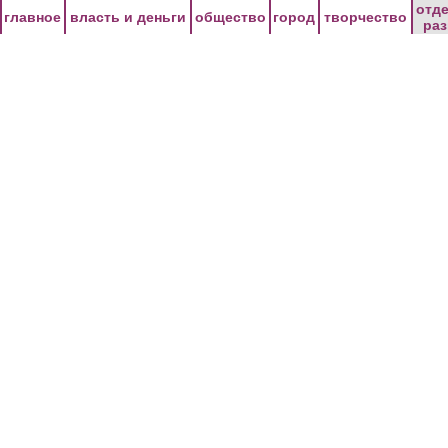
Перейти к основному содержанию
отд
главное
власть и деньги
общество
город
творчество
ра