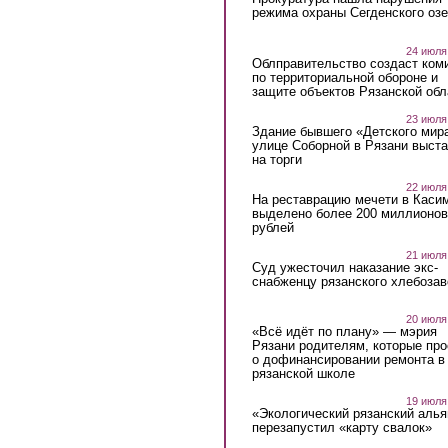
режима охраны Сегденского озе
24 июля
Облправительство создаст ком
по территориальной обороне и
защите объектов Рязанской обл
23 июля
Здание бывшего «Детского мир
улице Соборной в Рязани выст
на торги
22 июля
На реставрацию мечети в Каси
выделено более 200 миллионов
рублей
21 июля
Суд ужесточил наказание экс-
снабженцу рязанского хлебоза
20 июля
«Всё идёт по плану» — мэрия
Рязани родителям, которые пр
о дофинансировании ремонта в
рязанской школе
19 июля
«Экологический рязанский алья
перезапустил «карту свалок»