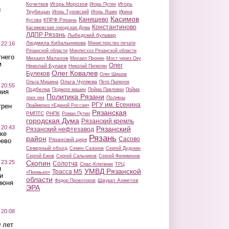
Кочетков
Игорь Морозов
Игорь
Игорь Путин
ы
Трубицын
Игорь Туровский
Игорь Яшин
Ирина
Касимов
Канищево
КПРФ Рязань
Кусова
Константиново
Касимовская городская Дума
ЛДПР Рязань
Лыбедский бульвар
Людмила Кибальникова
 22:16
Министерство печати
Рязанской области
Минлесхоз Рязанской области
тнего
Михаил Малахов
Михаил Пронин
Мост через Оку
м
Олег
Николай Булаев
Николай Пилюгин
Олег Ковалев
Булеков
Олег Шишов
Ольга Чуляева
Ольга Мишина
Петр Пыленок
 20:55
Подбелка
Поджоги машин
Пойма Павловки
Пойма
ния
Политика Рязани
Поляны
трех рек
РГУ им. Есенина
трен
Праймериз «Единой России»
Рязанская
РМПТС
РНПК
Роман Путин
городская Дума
Рязанский кремль
 20:43
Рязанский
Рязанский нефтезавод
ке
Рязань
район
Сасово
Рязанский цирк
оево
Северный обход
Семен Сазонов
Сергей Дудукин
Сергей Ежов
Сергей Сальников
Сергей Филимонов
 23:25
Скопин
Солотча
Спас-Клепики
ТРЦ
ы
УМВД Рязанской
Трасса М5
«Премьер»
и
области
Шаукат Ахметов
Федор Провоторов
июня
ЭРА
 20:08
 лет