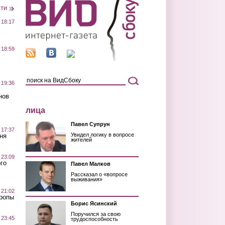
сти
 18:17
 18:59
 19:36
нов
лица
Павел Супрун
 17:37
Увидел логику в вопросе
ня
жителей
 23:09
го
Павел Малков
Рассказал о «вопросе
выживания»
 21:02
Тропы
Борис Ясинский
Поручился за свою
 23:45
трудоспособность