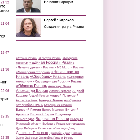
Не понят народом
 21:32
что
более
Сергей Чиграков
 21:04
Создал интригу в Рязани
тся
 19:47
«Атрон» Рязань
«Глобус» Рязань
«Городские
«Единая Россия» Рязань
проекты»
«Лучшие друзья» Рязань
«М5 Молл» Рязань
 21:36
«Новая газета»
«Мещерская сторона»
Рязань
«Сбербанк» Рязань
«Северная
нег
компания»
«Справедливая Россия» Рязань
«Яблоко» Рязань
Александр Чайка
Александр Шерин
 22:06
Андрей
Алексей Фролов
Кашаев
Андрей Петруцкий
Андрей Красов
трит
Аркадий Фомин
Антон Воробьев
Арт-Лужайка
Арт-лужайка Рязань
Беженцы из Украины
Валерий Рюмин
Виталий
Виктор Малюгин
Артемов
Виталий Ларин
Владимир
 19:15
Водоканал Рязани
Мимоглядов
Выборы в
ин
Рязанской области
Выборы в Рязанскую городскую
Думу
Выборы в Рязанскую областную Думу
Дашково-Песочня
Дмитрий Гудков
Евгений
 23:35
Заборье
Игорь
Зызин
Застройка Рязани