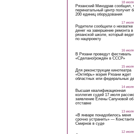
18 июля
Рязанский Минздрав сообщил, 
перинатальный центр получит 
200 единиц оборудования
17 июля
Родители сообщили о нехватке
денег на завершение ремонта в
рязанской школе, который веде
по нацпроекту
16 июля
В Рязани проведут фестиваль
«Сделано/рождён в СССР»
15 июля
Для реконструкции кинотеатра
«Октябрь» мэрия Рязани ждет
областных или федеральных де
14 июля
Высшая квалификационная
коллегия судей 17 июля рассмо
заявление Елены Сапуновой об
отставке
13 июля
«В январе понадобилось меня
срочно устранить» — Констант
Смирнов в суде
12 июля