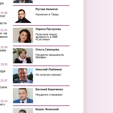
ра
Рустам Халиков
 21:06
Назначен в Тверь
итет
асти
Лариса Пастухова
 21:31
а» на
Получила новую
авили
должность в АФК
«Система»
 22:34
Ольга Свинцова
мове
Неудачно крышанула
Минфин
 19:25
Николай Любимов
вода
Не получил портрет
 21:07
осили
Евгений Кириченко
Неудачно станцевал
 23:13
нс»
Борис Ясинский