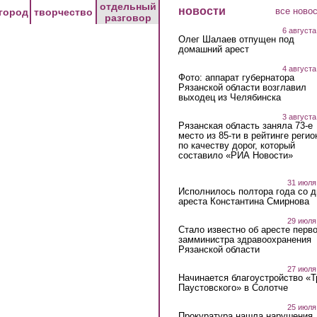
отдельный
новости
все ново
город
творчество
разговор
6 августа
Олег Шалаев отпущен под
домашний арест
4 августа
Фото: аппарат губернатора
Рязанской области возглавил
выходец из Челябинска
3 августа
Рязанская область заняла 73-е
место из 85-ти в рейтинге регио
по качеству дорог, который
составило «РИА Новости»
31 июля
Исполнилось полтора года со д
ареста Константина Смирнова
29 июля
Стало известно об аресте перво
замминистра здравоохранения
Рязанской области
27 июля
Начинается благоустройство «
Паустовского» в Солотче
25 июля
Прокуратура нашла нарушения