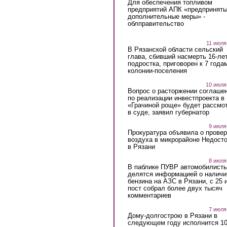
Для обеспечения топливом
предприятий АПК «предпринят
дополнительные меры» -
облправительство
11 июля
В Рязанской области сельский
глава, сбивший насмерть 16-ле
подростка, приговорен к 7 года
колонии-поселения
10 июля
Вопрос о расторжении соглаше
по реализации инвестпроекта в
«Грачиной роще» будет рассмо
в суде, заявил губернатор
9 июля
Прокуратура объявила о провер
воздуха в микрорайоне Недост
в Рязани
8 июля
В паблике ПУВР автомобилист
делятся информацией о наличи
бензина на АЗС в Рязани, с 25 
пост собрал более двух тысяч
комментариев
7 июля
Дому-долгострою в Рязани в
следующем году исполнится 10