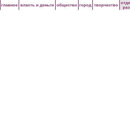
Перейти к основному содержанию
отд
главное
власть и деньги
общество
город
творчество
ра