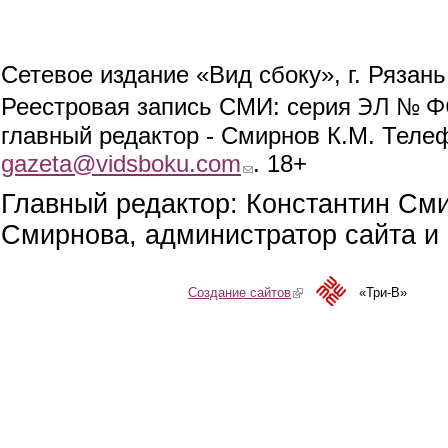
Сетевое издание «Вид сбоку», г. Рязан
ЭЛ № ФС
Реестровая запись СМИ: серия
главный редактор - Смирнов К.М. Телефо
gazeta@vidsboku.com
(link sends e-mail)
. 18+
Главный редактор: Константин См
Смирнова, администратор сайта и 
Создание сайтов
(link is external)
«Три-В»