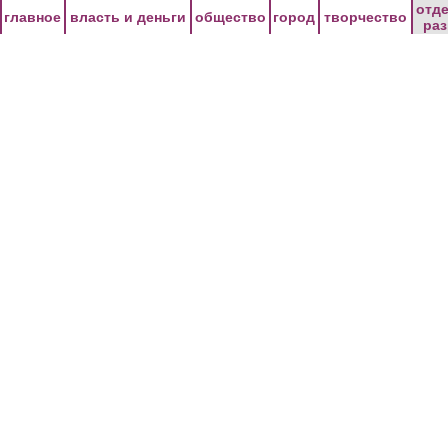
Перейти к основному содержанию
отд
главное
власть и деньги
общество
город
творчество
ра