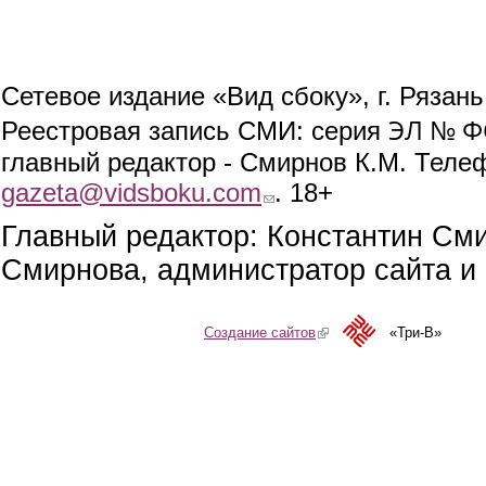
Сетевое издание «Вид сбоку», г. Рязан
ЭЛ № ФС
Реестровая запись СМИ: серия
главный редактор - Смирнов К.М. Телефо
gazeta@vidsboku.com
(link sends e-mail)
. 18+
Главный редактор: Константин См
Смирнова, администратор сайта и 
Создание сайтов
(link is external)
«Три-В»