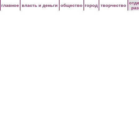
Перейти к основному содержанию
отд
главное
власть и деньги
общество
город
творчество
ра