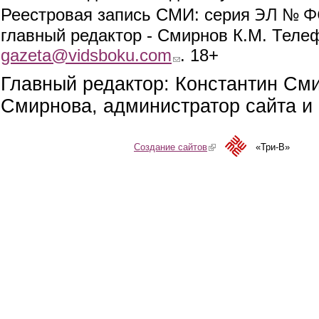
ЭЛ № ФС
Реестровая запись СМИ: серия
главный редактор - Смирнов К.М. Телефо
gazeta@vidsboku.com
(link sends e-mail)
. 18+
Главный редактор: Константин См
Смирнова, администратор сайта и 
Создание сайтов
(link is external)
«Три-В»