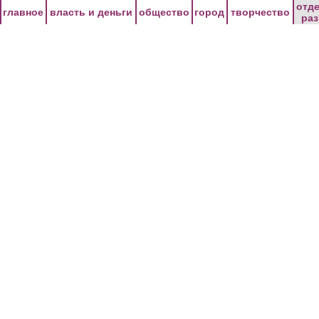
Перейти к основному содержанию
отд
главное
власть и деньги
общество
город
творчество
ра