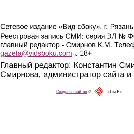
Сетевое издание «Вид сбоку», г. Рязан
ЭЛ № ФС
Реестровая запись СМИ: серия
главный редактор - Смирнов К.М. Телефо
gazeta@vidsboku.com
(link sends e-mail)
. 18+
Главный редактор: Константин См
Смирнова, администратор сайта и 
Создание сайтов
(link is external)
«Три-В»