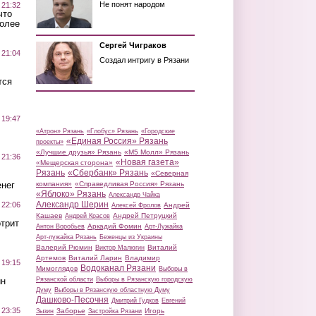
Не понят народом
 21:32
что
более
Сергей Чиграков
 21:04
Создал интригу в Рязани
тся
 19:47
«Атрон» Рязань
«Глобус» Рязань
«Городские
«Единая Россия» Рязань
проекты»
«Лучшие друзья» Рязань
«М5 Молл» Рязань
 21:36
«Новая газета»
«Мещерская сторона»
Рязань
«Сбербанк» Рязань
«Северная
нег
компания»
«Справедливая Россия» Рязань
«Яблоко» Рязань
Александр Чайка
Александр Шерин
 22:06
Андрей
Алексей Фролов
Кашаев
Андрей Петруцкий
Андрей Красов
трит
Аркадий Фомин
Антон Воробьев
Арт-Лужайка
Арт-лужайка Рязань
Беженцы из Украины
Валерий Рюмин
Виталий
Виктор Малюгин
Артемов
Виталий Ларин
Владимир
 19:15
Водоканал Рязани
Мимоглядов
Выборы в
ин
Рязанской области
Выборы в Рязанскую городскую
Думу
Выборы в Рязанскую областную Думу
Дашково-Песочня
Дмитрий Гудков
Евгений
 23:35
Заборье
Игорь
Зызин
Застройка Рязани