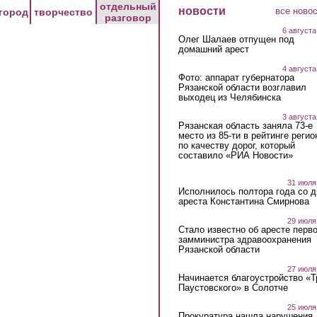
отдельный
новости
все ново
город
творчество
разговор
6 августа
Олег Шалаев отпущен под
домашний арест
4 августа
Фото: аппарат губернатора
Рязанской области возглавил
выходец из Челябинска
3 августа
Рязанская область заняла 73-е
место из 85-ти в рейтинге регио
по качеству дорог, который
составило «РИА Новости»
31 июля
Исполнилось полтора года со д
ареста Константина Смирнова
29 июля
Стало известно об аресте перво
замминистра здравоохранения
Рязанской области
27 июля
Начинается благоустройство «
Паустовского» в Солотче
25 июля
Прокуратура нашла нарушения