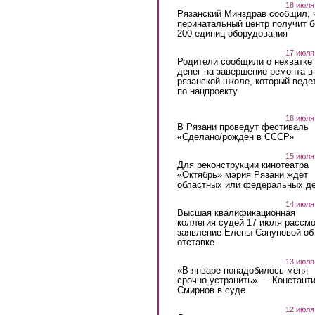
18 июля
Рязанский Минздрав сообщил, 
перинатальный центр получит 
200 единиц оборудования
17 июля
Родители сообщили о нехватке
денег на завершение ремонта в
рязанской школе, который веде
по нацпроекту
16 июля
В Рязани проведут фестиваль
«Сделано/рождён в СССР»
15 июля
Для реконструкции кинотеатра
«Октябрь» мэрия Рязани ждет
областных или федеральных де
14 июля
Высшая квалификационная
коллегия судей 17 июля рассмо
заявление Елены Сапуновой об
отставке
13 июля
«В январе понадобилось меня
срочно устранить» — Констант
Смирнов в суде
12 июля