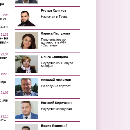
ра
Рустам Халиков
 21:06
Назначен в Тверь
итет
асти
Лариса Пастухова
 21:31
а» на
Получила новую
авили
должность в АФК
«Система»
 22:34
Ольга Свинцова
мове
Неудачно крышанула
Минфин
 19:25
Николай Любимов
вода
Не получил портрет
 21:07
осили
Евгений Кириченко
Неудачно станцевал
 23:13
нс»
Борис Ясинский