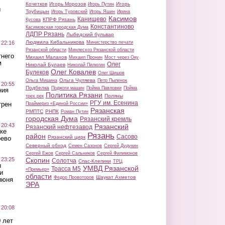
Кочетков
Игорь Морозов
Игорь
Игорь Путин
ы
Трубицын
Игорь Туровский
Игорь Яшин
Ирина
Касимов
Канищево
КПРФ Рязань
Кусова
Константиново
Касимовская городская Дума
ЛДПР Рязань
Лыбедский бульвар
Людмила Кибальникова
 22:16
Министерство печати
Рязанской области
Минлесхоз Рязанской области
тнего
Михаил Малахов
Михаил Пронин
Мост через Оку
м
Олег
Николай Булаев
Николай Пилюгин
Олег Ковалев
Булеков
Олег Шишов
Ольга Чуляева
Ольга Мишина
Петр Пыленок
 20:55
Подбелка
Поджоги машин
Пойма Павловки
Пойма
ния
Политика Рязани
Поляны
трех рек
РГУ им. Есенина
трен
Праймериз «Единой России»
Рязанская
РМПТС
РНПК
Роман Путин
городская Дума
Рязанский кремль
 20:43
Рязанский
Рязанский нефтезавод
ке
Рязань
район
Сасово
Рязанский цирк
оево
Северный обход
Семен Сазонов
Сергей Дудукин
Сергей Ежов
Сергей Сальников
Сергей Филимонов
 23:25
Скопин
Солотча
Спас-Клепики
ТРЦ
ы
УМВД Рязанской
Трасса М5
«Премьер»
и
области
Шаукат Ахметов
Федор Провоторов
июня
ЭРА
 20:08
 лет