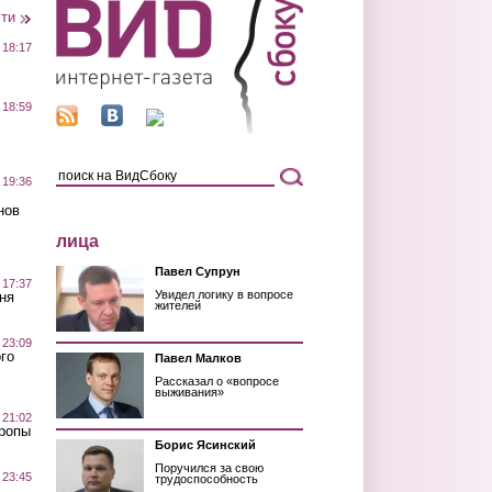
сти
 18:17
 18:59
 19:36
нов
лица
Павел Супрун
 17:37
Увидел логику в вопросе
ня
жителей
 23:09
го
Павел Малков
Рассказал о «вопросе
выживания»
 21:02
Тропы
Борис Ясинский
Поручился за свою
 23:45
трудоспособность