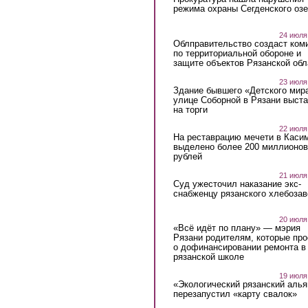
режима охраны Сегденского озе
24 июля
Облправительство создаст ком
по территориальной обороне и
защите объектов Рязанской обл
23 июля
Здание бывшего «Детского мир
улице Соборной в Рязани выст
на торги
22 июля
На реставрацию мечети в Каси
выделено более 200 миллионов
рублей
21 июля
Суд ужесточил наказание экс-
снабженцу рязанского хлебоза
20 июля
«Всё идёт по плану» — мэрия
Рязани родителям, которые пр
о дофинансировании ремонта в
рязанской школе
19 июля
«Экологический рязанский алья
перезапустил «карту свалок»