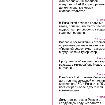
Для обеспечения топливом
предприятий АПК «предпринят
дополнительные меры» -
облправительство
11 июля
В Рязанской области сельский
глава, сбивший насмерть 16-ле
подростка, приговорен к 7 года
колонии-поселения
10 июля
Вопрос о расторжении соглаше
по реализации инвестпроекта в
«Грачиной роще» будет рассмо
в суде, заявил губернатор
9 июля
Прокуратура объявила о провер
воздуха в микрорайоне Недост
в Рязани
8 июля
В паблике ПУВР автомобилист
делятся информацией о наличи
бензина на АЗС в Рязани, с 25 
пост собрал более двух тысяч
комментариев
7 июля
Дому-долгострою в Рязани в
следующем году исполнится 10