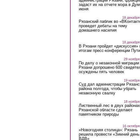
администрации Рязани, фракци
задаст их на отчете мэра в Дум
июня
18 декабря
Рязанский паблик во «ВКонтакт
проведет дебаты на тему
домашнего насилия
18 декабря
В Рязани пройдет «дискуссия» 
итогам пресс-конференции Пут
29 ноября
По делу о незаконной миграции
Рязани допрошено 600 свидете
осуждены пять человек
19 ноября
Суд дал администрации Рязанс
района полгода, чтобы убрать
незаконную свалку
18 ноября
Лиственный лес в двух районах
Рязанской области сделают
памятником природы
16 октября
«Новогодняя столица»: Рязань
решила провести «Зимний день
ВДВ»