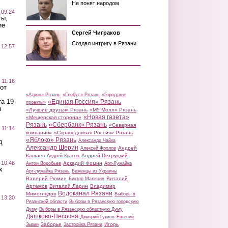
Не понят народом
 09:24
ты,
ие
Сергей Чиграков
Создал интригу в Рязани
 12:57
 11:16
от
«Атрон» Рязань
«Глобус» Рязань
«Городские
а 19
«Единая Россия» Рязань
проекты»
н
«Лучшие друзья» Рязань
«М5 Молл» Рязань
«Новая газета»
«Мещерская сторона»
Рязань
«Сбербанк» Рязань
«Северная
 11:14
компания»
«Справедливая Россия» Рязань
«Яблоко» Рязань
д
Александр Чайка
Александр Шерин
Андрей
Алексей Фролов
Кашаев
Андрей Петруцкий
Андрей Красов
 10:48
Аркадий Фомин
Антон Воробьев
Арт-Лужайка
х
Арт-лужайка Рязань
Беженцы из Украины
Валерий Рюмин
Виталий
Виктор Малюгин
Артемов
Виталий Ларин
Владимир
Водоканал Рязани
Мимоглядов
Выборы в
 13:20
Рязанской области
Выборы в Рязанскую городскую
Думу
Выборы в Рязанскую областную Думу
Дашково-Песочня
Дмитрий Гудков
Евгений
Заборье
Игорь
Зызин
Застройка Рязани