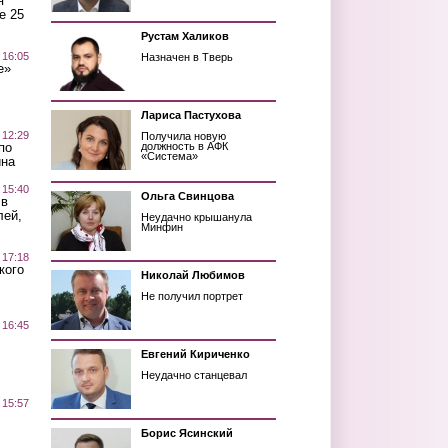
я
е 25
Рустам Халиков
 16:05
Назначен в Тверь
е»
Лариса Пастухова
 12:29
Получила новую
по
должность в АФК
«Система»
ина
 15:40
Ольга Свинцова
 в
лей,
Неудачно крышанула
Минфин
 17:18
кого
Николай Любимов
Не получил портрет
 16:45
Евгений Кириченко
Неудачно станцевал
 15:57
Борис Ясинский