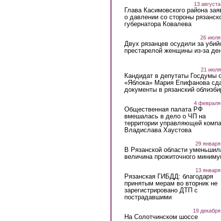
13 августа
Глава Касимовского района зая
о давлении со стороны рязанск
губернатора Ковалева
26 июля
Двух рязанцев осудили за убий
престарелой женщины из-за ден
21 июля
Кандидат в депутаты Госдумы 
«Яблока» Мария Епифанова сд
документы в рязанский облизби
4 февраля
Общественная палата РФ
вмешалась в дело о ЧП на
территории управляющей комп
Владислава Хаустова
29 января
В Рязанской области уменьшил
величина прожиточного миниму
13 января
Рязанская ГИБДД: благодаря
принятым мерам во вторник не
зарегистрировано ДТП с
пострадавшими
19 декабря
На Солотчинском шоссе