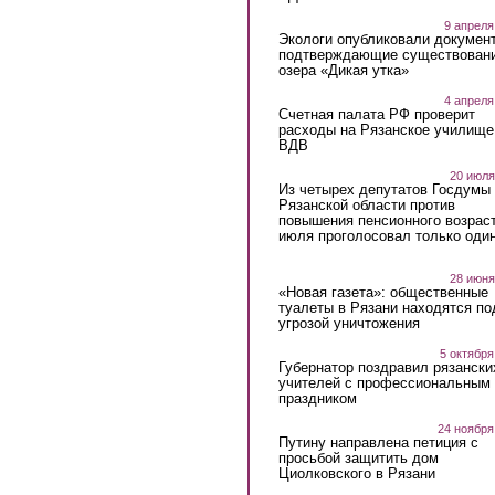
9 апреля
Экологи опубликовали докумен
подтверждающие существован
озера «Дикая утка»
4 апреля
Счетная палата РФ проверит
расходы на Рязанское училище
ВДВ
20 июля
Из четырех депутатов Госдумы 
Рязанской области против
повышения пенсионного возраст
июля проголосовал только оди
28 июня
«Новая газета»: общественные
туалеты в Рязани находятся по
угрозой уничтожения
5 октября
Губернатор поздравил рязански
учителей с профессиональным
праздником
24 ноября
Путину направлена петиция с
просьбой защитить дом
Циолковского в Рязани