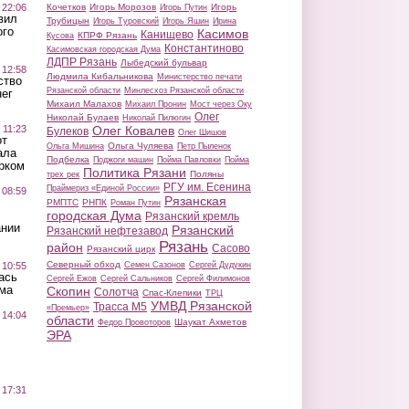
 22:06
Кочетков
Игорь Морозов
Игорь
Игорь Путин
вил
Трубицын
Игорь Туровский
Игорь Яшин
Ирина
ого
Касимов
Канищево
КПРФ Рязань
Кусова
Константиново
Касимовская городская Дума
ЛДПР Рязань
Лыбедский бульвар
 12:58
Людмила Кибальникова
Министерство печати
ство
Рязанской области
Минлесхоз Рязанской области
ег
Михаил Малахов
Михаил Пронин
Мост через Оку
Олег
Николай Булаев
Николай Пилюгин
 11:23
Олег Ковалев
Булеков
Олег Шишов
от
Ольга Чуляева
Ольга Мишина
Петр Пыленок
ала
Подбелка
Поджоги машин
Пойма Павловки
Пойма
рком
Политика Рязани
Поляны
трех рек
РГУ им. Есенина
Праймериз «Единой России»
 08:59
Рязанская
РМПТС
РНПК
Роман Путин
городская Дума
Рязанский кремль
ании
Рязанский
Рязанский нефтезавод
Рязань
район
Сасово
Рязанский цирк
Северный обход
 10:55
Семен Сазонов
Сергей Дудукин
ась
Сергей Ежов
Сергей Сальников
Сергей Филимонов
ма
Скопин
Солотча
Спас-Клепики
ТРЦ
УМВД Рязанской
Трасса М5
«Премьер»
 14:04
области
Шаукат Ахметов
Федор Провоторов
ЭРА
 17:31