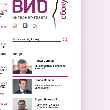
сти
 10:05
ной
о
 11:06
й
 09:33
ник
лица
ичии
Павел Супрун
Увидел логику в вопросе
 10:32
жителей
краже
на
Павел Малков
 13:50
Рассказал о «вопросе
OVID
выживания»
тся
Борис Ясинский
 09:21
Поручился за свою
трудоспособность