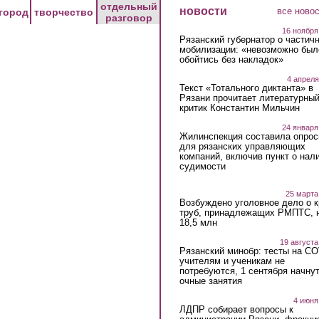
отдельный
новости
все ново
город
творчество
разговор
16 ноября
Рязанский губернатор о частич
мобилизации: «невозможно был
обойтись без накладок»
4 апреля
Текст «Тотального диктанта» в
Рязани прочитает литературны
критик Константин Мильчин
24 января
Жилинспекция составила опрос
для рязанских управляющих
компаний, включив пункт о нал
судимости
25 марта
Возбуждено уголовное дело о 
труб, принадлежащих РМПТС, 
18,5 млн
19 августа
Рязанский минобр: тесты на C
учителям и ученикам не
потребуются, 1 сентября начну
очные занятия
4 июня
ЛДПР собирает вопросы к