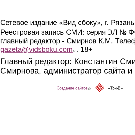
Сетевое издание «Вид сбоку», г. Рязан
ЭЛ № ФС
Реестровая запись СМИ: серия
главный редактор - Смирнов К.М. Телефо
gazeta@vidsboku.com
(link sends e-mail)
. 18+
Главный редактор: Константин См
Смирнова, администратор сайта и 
Создание сайтов
(link is external)
«Три-В»