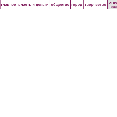
Перейти к основному содержанию
отд
главное
власть и деньги
общество
город
творчество
ра