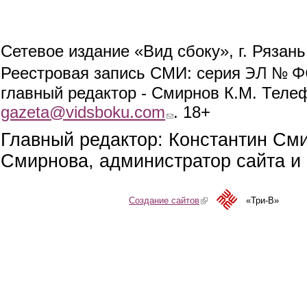
Сетевое издание «Вид сбоку», г. Рязан
ЭЛ № ФС
Реестровая запись СМИ: серия
главный редактор - Смирнов К.М. Телефо
gazeta@vidsboku.com
(link sends e-mail)
. 18+
Главный редактор: Константин См
Смирнова, администратор сайта и 
Создание сайтов
(link is external)
«Три-В»