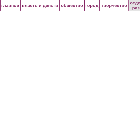
Перейти к основному содержанию
отд
главное
власть и деньги
общество
город
творчество
ра