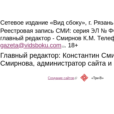
Сетевое издание «Вид сбоку», г. Рязан
ЭЛ № ФС
Реестровая запись СМИ: серия
главный редактор - Смирнов К.М. Телефо
gazeta@vidsboku.com
(link sends e-mail)
. 18+
Главный редактор: Константин См
Смирнова, администратор сайта и 
Создание сайтов
(link is external)
«Три-В»