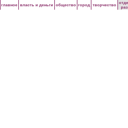
Перейти к основному содержанию
отд
главное
власть и деньги
общество
город
творчество
ра