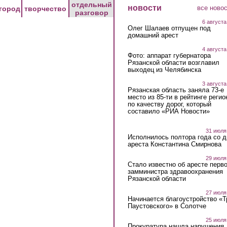
отдельный
новости
все ново
город
творчество
разговор
6 августа
Олег Шалаев отпущен под
домашний арест
4 августа
Фото: аппарат губернатора
Рязанской области возглавил
выходец из Челябинска
3 августа
Рязанская область заняла 73-е
место из 85-ти в рейтинге регио
по качеству дорог, который
составило «РИА Новости»
31 июля
Исполнилось полтора года со д
ареста Константина Смирнова
29 июля
Стало известно об аресте перво
замминистра здравоохранения
Рязанской области
27 июля
Начинается благоустройство «
Паустовского» в Солотче
25 июля
Прокуратура нашла нарушения