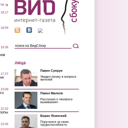
сти
 18:17
 18:59
 19:36
нов
лица
Павел Супрун
 17:37
Увидел логику в вопросе
ня
жителей
 23:09
го
Павел Малков
Рассказал о «вопросе
выживания»
 21:02
Тропы
Борис Ясинский
Поручился за свою
 23:45
трудоспособность