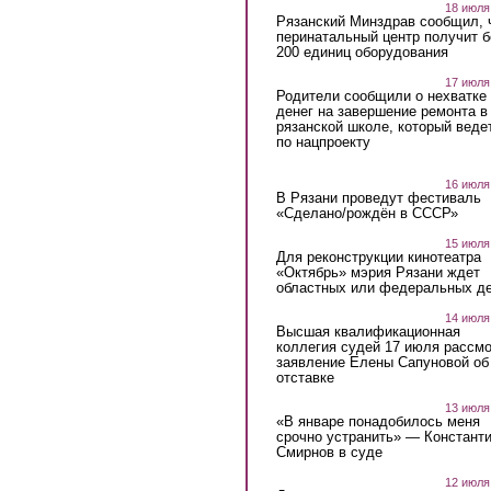
18 июля
Рязанский Минздрав сообщил, 
перинатальный центр получит 
200 единиц оборудования
17 июля
Родители сообщили о нехватке
денег на завершение ремонта в
рязанской школе, который веде
по нацпроекту
16 июля
В Рязани проведут фестиваль
«Сделано/рождён в СССР»
15 июля
Для реконструкции кинотеатра
«Октябрь» мэрия Рязани ждет
областных или федеральных де
14 июля
Высшая квалификационная
коллегия судей 17 июля рассмо
заявление Елены Сапуновой об
отставке
13 июля
«В январе понадобилось меня
срочно устранить» — Констант
Смирнов в суде
12 июля