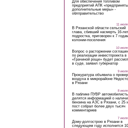
Для обеспечения топливом
предприятий АПК «предпринят
дополнительные меры» -
облправительство
11 июля
В Рязанской области сельский
глава, сбивший насмерть 16-ле
подростка, приговорен к 7 года
колонии-поселения
10 июля
Вопрос о расторжении соглаше
по реализации инвестпроекта в
«Грачиной роще» будет рассмо
в суде, заявил губернатор
9 июля
Прокуратура объявила о провер
воздуха в микрорайоне Недост
в Рязани
8 июля
В паблике ПУВР автомобилист
делятся информацией о наличи
бензина на АЗС в Рязани, с 25 
пост собрал более двух тысяч
комментариев
7 июля
Дому-долгострою в Рязани в
следующем году исполнится 10