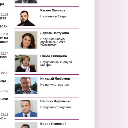
ра
Рустам Халиков
 21:06
Назначен в Тверь
итет
асти
Лариса Пастухова
 21:31
а» на
Получила новую
авили
должность в АФК
«Система»
 22:34
Ольга Свинцова
мове
Неудачно крышанула
Минфин
 19:25
Николай Любимов
вода
Не получил портрет
 21:07
осили
Евгений Кириченко
Неудачно станцевал
 23:13
нс»
Борис Ясинский