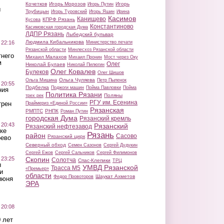
Кочетков
Игорь Морозов
Игорь
Игорь Путин
ы
Трубицын
Игорь Туровский
Игорь Яшин
Ирина
Касимов
Канищево
КПРФ Рязань
Кусова
Константиново
Касимовская городская Дума
ЛДПР Рязань
Лыбедский бульвар
Людмила Кибальникова
 22:16
Министерство печати
Рязанской области
Минлесхоз Рязанской области
тнего
Михаил Малахов
Михаил Пронин
Мост через Оку
м
Олег
Николай Булаев
Николай Пилюгин
Олег Ковалев
Булеков
Олег Шишов
Ольга Чуляева
Ольга Мишина
Петр Пыленок
 20:55
Подбелка
Поджоги машин
Пойма Павловки
Пойма
ния
Политика Рязани
Поляны
трех рек
РГУ им. Есенина
трен
Праймериз «Единой России»
Рязанская
РМПТС
РНПК
Роман Путин
городская Дума
Рязанский кремль
 20:43
Рязанский
Рязанский нефтезавод
ке
Рязань
район
Сасово
Рязанский цирк
оево
Северный обход
Семен Сазонов
Сергей Дудукин
Сергей Ежов
Сергей Сальников
Сергей Филимонов
 23:25
Скопин
Солотча
Спас-Клепики
ТРЦ
ы
УМВД Рязанской
Трасса М5
«Премьер»
и
области
Шаукат Ахметов
Федор Провоторов
июня
ЭРА
 20:08
 лет