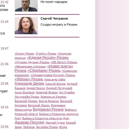
Не понят народом
 21:32
что
более
Сергей Чиграков
 21:04
Создал интригу в Рязани
тся
 19:47
«Атрон» Рязань
«Глобус» Рязань
«Городские
«Единая Россия» Рязань
проекты»
«Лучшие друзья» Рязань
«М5 Молл» Рязань
 21:36
«Новая газета»
«Мещерская сторона»
Рязань
«Сбербанк» Рязань
«Северная
нег
компания»
«Справедливая Россия» Рязань
«Яблоко» Рязань
Александр Чайка
Александр Шерин
 22:06
Андрей
Алексей Фролов
Кашаев
Андрей Петруцкий
Андрей Красов
трит
Аркадий Фомин
Антон Воробьев
Арт-Лужайка
Арт-лужайка Рязань
Беженцы из Украины
Валерий Рюмин
Виталий
Виктор Малюгин
Артемов
Виталий Ларин
Владимир
 19:15
Водоканал Рязани
Мимоглядов
Выборы в
ин
Рязанской области
Выборы в Рязанскую городскую
Думу
Выборы в Рязанскую областную Думу
Дашково-Песочня
Дмитрий Гудков
Евгений
 23:35
Заборье
Игорь
Зызин
Застройка Рязани