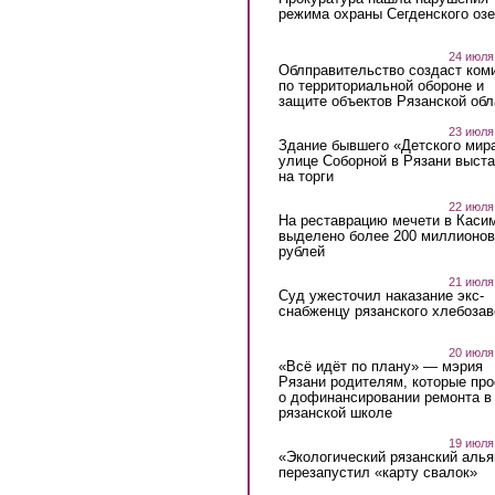
режима охраны Сегденского озе
24 июля
Облправительство создаст ком
по территориальной обороне и
защите объектов Рязанской обл
23 июля
Здание бывшего «Детского мир
улице Соборной в Рязани выст
на торги
22 июля
На реставрацию мечети в Каси
выделено более 200 миллионов
рублей
21 июля
Суд ужесточил наказание экс-
снабженцу рязанского хлебоза
20 июля
«Всё идёт по плану» — мэрия
Рязани родителям, которые пр
о дофинансировании ремонта в
рязанской школе
19 июля
«Экологический рязанский алья
перезапустил «карту свалок»