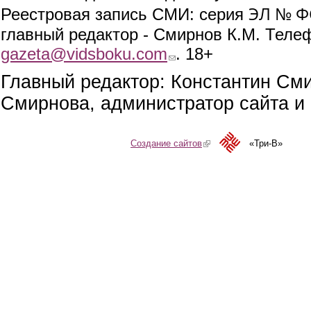
ЭЛ № ФС
Реестровая запись СМИ: серия
главный редактор - Смирнов К.М. Телефо
gazeta@vidsboku.com
(link sends e-mail)
. 18+
Главный редактор: Константин См
Смирнова, администратор сайта и 
Создание сайтов
(link is external)
«Три-В»