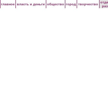
Перейти к основному содержанию
отд
главное
власть и деньги
общество
город
творчество
ра