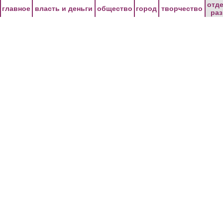
Перейти к основному содержанию
отд
главное
власть и деньги
общество
город
творчество
ра