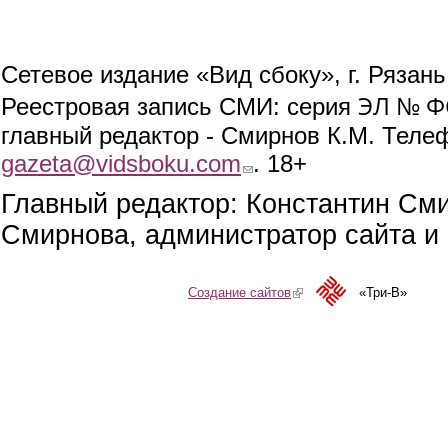
Сетевое издание «Вид сбоку», г. Рязан
ЭЛ № ФС
Реестровая запись СМИ: серия
главный редактор - Смирнов К.М. Телефо
gazeta@vidsboku.com
(link sends e-mail)
. 18+
Главный редактор: Константин См
Смирнова, администратор сайта и 
Создание сайтов
(link is external)
«Три-В»