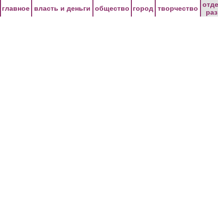
Перейти к основному содержанию
отд
главное
власть и деньги
общество
город
творчество
ра