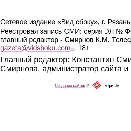
Сетевое издание «Вид сбоку», г. Рязан
ЭЛ № ФС
Реестровая запись СМИ: серия
главный редактор - Смирнов К.М. Телефо
gazeta@vidsboku.com
(link sends e-mail)
. 18+
Главный редактор: Константин См
Смирнова, администратор сайта и 
Создание сайтов
(link is external)
«Три-В»