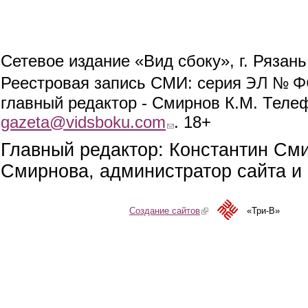
Сетевое издание «Вид сбоку», г. Рязан
ЭЛ № ФС
Реестровая запись СМИ: серия
главный редактор - Смирнов К.М. Телефо
gazeta@vidsboku.com
(link sends e-mail)
. 18+
Главный редактор: Константин См
Смирнова, администратор сайта и 
Создание сайтов
(link is external)
«Три-В»