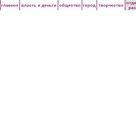
Перейти к основному содержанию
отд
главное
власть и деньги
общество
город
творчество
ра