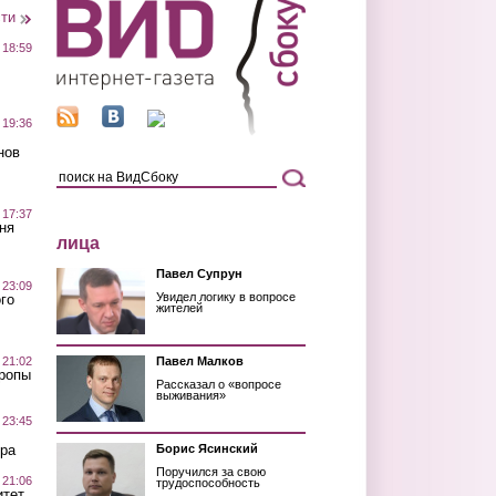
сти
 18:59
 19:36
нов
 17:37
ня
лица
Павел Супрун
 23:09
Увидел логику в вопросе
го
жителей
 21:02
Павел Малков
Тропы
Рассказал о «вопросе
выживания»
 23:45
ра
Борис Ясинский
Поручился за свою
 21:06
трудоспособность
итет