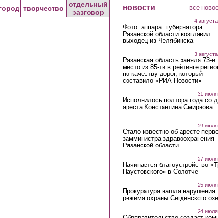
отдельный
новости
все ново
город
творчество
разговор
4 августа
Фото: аппарат губернатора
Рязанской области возглавил
выходец из Челябинска
3 августа
Рязанская область заняла 73-е
место из 85-ти в рейтинге регио
по качеству дорог, который
составило «РИА Новости»
31 июля
Исполнилось полтора года со д
ареста Константина Смирнова
29 июля
Стало известно об аресте перво
замминистра здравоохранения
Рязанской области
27 июля
Начинается благоустройство «
Паустовского» в Солотче
25 июля
Прокуратура нашла нарушения
режима охраны Сегденского озе
24 июля
Облправительство создаст ком