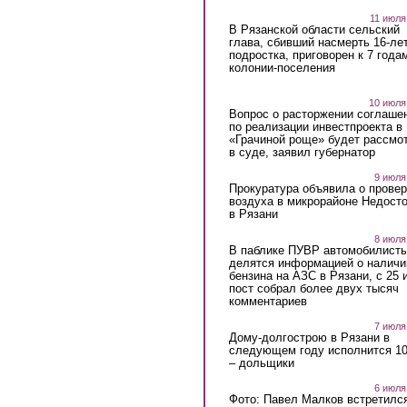
11 июля
В Рязанской области сельский
глава, сбивший насмерть 16-ле
подростка, приговорен к 7 года
колонии-поселения
10 июля
Вопрос о расторжении соглаше
по реализации инвестпроекта в
«Грачиной роще» будет рассмо
в суде, заявил губернатор
9 июля
Прокуратура объявила о провер
воздуха в микрорайоне Недост
в Рязани
8 июля
В паблике ПУВР автомобилист
делятся информацией о наличи
бензина на АЗС в Рязани, с 25 
пост собрал более двух тысяч
комментариев
7 июля
Дому-долгострою в Рязани в
следующем году исполнится 10
– дольщики
6 июля
Фото: Павел Малков встретился