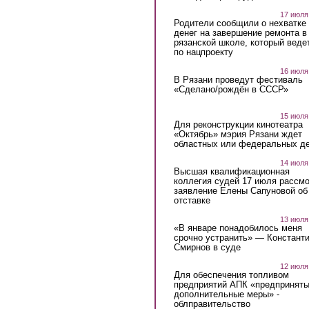
17 июля
Родители сообщили о нехватке
денег на завершение ремонта в
рязанской школе, который веде
по нацпроекту
16 июля
В Рязани проведут фестиваль
«Сделано/рождён в СССР»
15 июля
Для реконструкции кинотеатра
«Октябрь» мэрия Рязани ждет
областных или федеральных де
14 июля
Высшая квалификационная
коллегия судей 17 июля рассмо
заявление Елены Сапуновой об
отставке
13 июля
«В январе понадобилось меня
срочно устранить» — Констант
Смирнов в суде
12 июля
Для обеспечения топливом
предприятий АПК «предпринят
дополнительные меры» -
облправительство