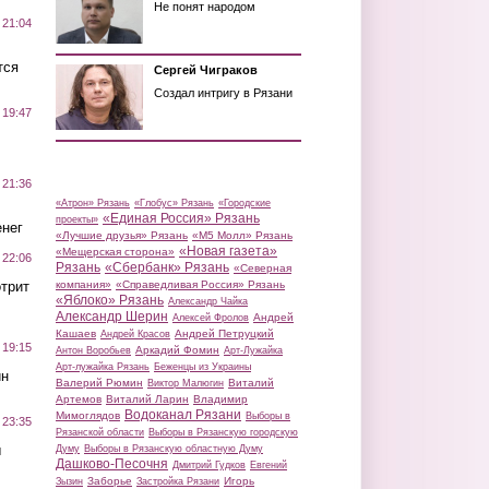
Не понят народом
 21:04
тся
Сергей Чиграков
Создал интригу в Рязани
 19:47
 21:36
«Атрон» Рязань
«Глобус» Рязань
«Городские
«Единая Россия» Рязань
проекты»
нег
«Лучшие друзья» Рязань
«М5 Молл» Рязань
«Новая газета»
«Мещерская сторона»
 22:06
Рязань
«Сбербанк» Рязань
«Северная
трит
компания»
«Справедливая Россия» Рязань
«Яблоко» Рязань
Александр Чайка
Александр Шерин
Андрей
Алексей Фролов
Кашаев
Андрей Петруцкий
Андрей Красов
 19:15
Аркадий Фомин
Антон Воробьев
Арт-Лужайка
Арт-лужайка Рязань
Беженцы из Украины
ин
Валерий Рюмин
Виталий
Виктор Малюгин
Артемов
Виталий Ларин
Владимир
Водоканал Рязани
Мимоглядов
Выборы в
 23:35
Рязанской области
Выборы в Рязанскую городскую
ы
Думу
Выборы в Рязанскую областную Думу
Дашково-Песочня
Дмитрий Гудков
Евгений
Заборье
Игорь
Зызин
Застройка Рязани