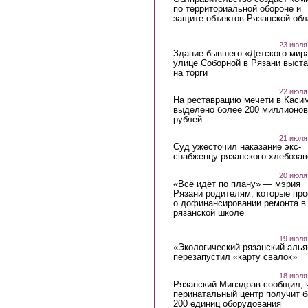
по территориальной обороне и
защите объектов Рязанской обл
23 июля
Здание бывшего «Детского мир
улице Соборной в Рязани выст
на торги
22 июля
На реставрацию мечети в Каси
выделено более 200 миллионов
рублей
21 июля
Суд ужесточил наказание экс-
снабженцу рязанского хлебоза
20 июля
«Всё идёт по плану» — мэрия
Рязани родителям, которые пр
о дофинансировании ремонта в
рязанской школе
19 июля
«Экологический рязанский алья
перезапустил «карту свалок»
18 июля
Рязанский Минздрав сообщил, 
перинатальный центр получит 
200 единиц оборудования