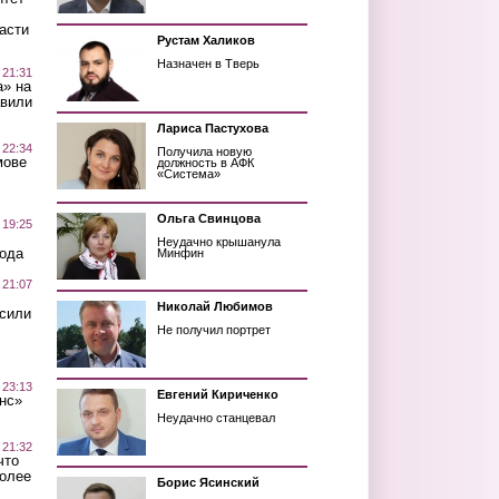
асти
Рустам Халиков
Назначен в Тверь
 21:31
а» на
авили
Лариса Пастухова
 22:34
Получила новую
мове
должность в АФК
«Система»
Ольга Свинцова
 19:25
Неудачно крышанула
вода
Минфин
 21:07
Николай Любимов
осили
Не получил портрет
 23:13
Евгений Кириченко
нс»
Неудачно станцевал
 21:32
что
более
Борис Ясинский