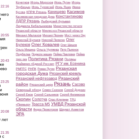
Кочетков
Игорь Морозов
Игорь
Игорь Путин
 22:16
Трубицын
Игорь Туровский
Игорь Яшин
Ирина
Касимов
Канищево
КПРФ Рязань
Кусова
тнего
Константиново
Касимовская городская Дума
м
ЛДПР Рязань
Лыбедский бульвар
Людмила Кибальникова
Министерство печати
Рязанской области
Минлесхоз Рязанской области
 20:55
Михаил Малахов
Михаил Пронин
Мост через Оку
ния
Олег
Николай Булаев
Николай Пилюгин
Олег Ковалев
Булеков
Олег Шишов
трен
Ольга Чуляева
Ольга Мишина
Петр Пыленок
Подбелка
Поджоги машин
Пойма Павловки
Пойма
Политика Рязани
Поляны
трех рек
 20:43
РГУ им. Есенина
ке
Праймериз «Единой России»
Рязанская
оево
РМПТС
РНПК
Роман Путин
городская Дума
Рязанский кремль
Рязанский
Рязанский нефтезавод
 23:25
Рязань
район
Сасово
Рязанский цирк
ы
и
Северный обход
Семен Сазонов
Сергей Дудукин
июня
Сергей Ежов
Сергей Сальников
Сергей Филимонов
Скопин
Солотча
Спас-Клепики
ТРЦ
УМВД Рязанской
Трасса М5
«Премьер»
области
Шаукат Ахметов
Федор Провоторов
 20:08
ЭРА
 лет
 21:35
 с