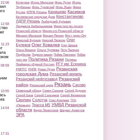
 22:06
Кочетков
Игорь Морозов
Игорь
Игорь Путин
вил
Трубицын
Игорь Туровский
Игорь Яшин
Ирина
ого
Касимов
Канищево
КПРФ Рязань
Кусова
Константиново
Касимовская городская Дума
ЛДПР Рязань
Лыбедский бульвар
 12:58
Людмила Кибальникова
Министерство печати
ство
Рязанской области
Минлесхоз Рязанской области
ег
Михаил Малахов
Михаил Пронин
Мост через Оку
Олег
Николай Булаев
Николай Пилюгин
 11:23
Олег Ковалев
Булеков
Олег Шишов
от
Ольга Чуляева
Ольга Мишина
Петр Пыленок
ала
Подбелка
Поджоги машин
Пойма Павловки
Пойма
рком
Политика Рязани
Поляны
трех рек
РГУ им. Есенина
Праймериз «Единой России»
 08:59
Рязанская
РМПТС
РНПК
Роман Путин
городская Дума
Рязанский кремль
ании
Рязанский
Рязанский нефтезавод
Рязань
район
Сасово
Рязанский цирк
Северный обход
 10:55
Семен Сазонов
Сергей Дудукин
ась
Сергей Ежов
Сергей Сальников
Сергей Филимонов
ма
Скопин
Солотча
Спас-Клепики
ТРЦ
УМВД Рязанской
Трасса М5
«Премьер»
 14:04
области
Шаукат Ахметов
Федор Провоторов
ЭРА
 17:31