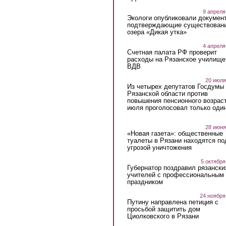
9 апреля
Экологи опубликовали докумен
подтверждающие существован
озера «Дикая утка»
4 апреля
Счетная палата РФ проверит
расходы на Рязанское училище
ВДВ
20 июля
Из четырех депутатов Госдумы 
Рязанской области против
повышения пенсионного возраст
июля проголосовал только оди
28 июня
«Новая газета»: общественные
туалеты в Рязани находятся по
угрозой уничтожения
5 октября
Губернатор поздравил рязански
учителей с профессиональным
праздником
24 ноября
Путину направлена петиция с
просьбой защитить дом
Циолковского в Рязани