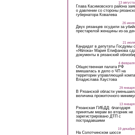
13 августа
Глава Касимовского района зая
о давлении со стороны рязанск
губернатора Ковалева
26 июля
Двух рязанцев осудили за убий
престарелой женщины из-за ден
21 июля
Кандидат в депутаты Госдумы 
«Яблока» Мария Епифанова сд
документы в рязанский облизби
4 февраля
Общественная палата РФ
вмешалась в дело о ЧП на
территории управляющей комп
Владислава Хаустова
29 января
В Рязанской области уменьшил
величина прожиточного миниму
13 января
Рязанская ГИБДД: благодаря
принятым мерам во вторник не
зарегистрировано ДТП с
пострадавшими
19 декабря
На Солотчинском шоссе