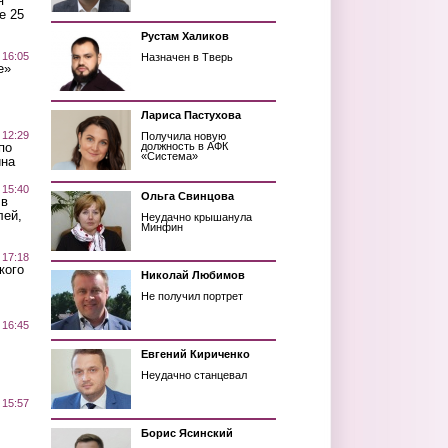
я
е 25
Рустам Халиков
 16:05
Назначен в Тверь
е»
Лариса Пастухова
 12:29
Получила новую
по
должность в АФК
«Система»
ина
 15:40
Ольга Свинцова
 в
лей,
Неудачно крышанула
Минфин
 17:18
кого
Николай Любимов
Не получил портрет
 16:45
Евгений Кириченко
Неудачно станцевал
 15:57
Борис Ясинский