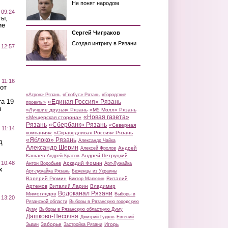
Не понят народом
 09:24
ты,
ие
Сергей Чиграков
Создал интригу в Рязани
 12:57
 11:16
от
«Атрон» Рязань
«Глобус» Рязань
«Городские
а 19
«Единая Россия» Рязань
проекты»
н
«Лучшие друзья» Рязань
«М5 Молл» Рязань
«Новая газета»
«Мещерская сторона»
Рязань
«Сбербанк» Рязань
«Северная
 11:14
компания»
«Справедливая Россия» Рязань
«Яблоко» Рязань
д
Александр Чайка
Александр Шерин
Андрей
Алексей Фролов
Кашаев
Андрей Петруцкий
Андрей Красов
 10:48
Аркадий Фомин
Антон Воробьев
Арт-Лужайка
х
Арт-лужайка Рязань
Беженцы из Украины
Валерий Рюмин
Виталий
Виктор Малюгин
Артемов
Виталий Ларин
Владимир
Водоканал Рязани
Мимоглядов
Выборы в
 13:20
Рязанской области
Выборы в Рязанскую городскую
Думу
Выборы в Рязанскую областную Думу
Дашково-Песочня
Дмитрий Гудков
Евгений
Заборье
Игорь
Зызин
Застройка Рязани