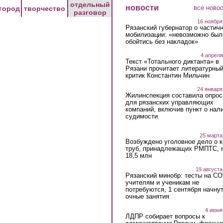
отдельный
новости
все ново
город
творчество
разговор
16 ноября
Рязанский губернатор о частич
мобилизации: «невозможно был
обойтись без накладок»
4 апреля
Текст «Тотального диктанта» в
Рязани прочитает литературны
критик Константин Мильчин
24 января
Жилинспекция составила опрос
для рязанских управляющих
компаний, включив пункт о нал
судимости
25 марта
Возбуждено уголовное дело о 
труб, принадлежащих РМПТС, 
18,5 млн
19 августа
Рязанский минобр: тесты на C
учителям и ученикам не
потребуются, 1 сентября начну
очные занятия
4 июня
ЛДПР собирает вопросы к