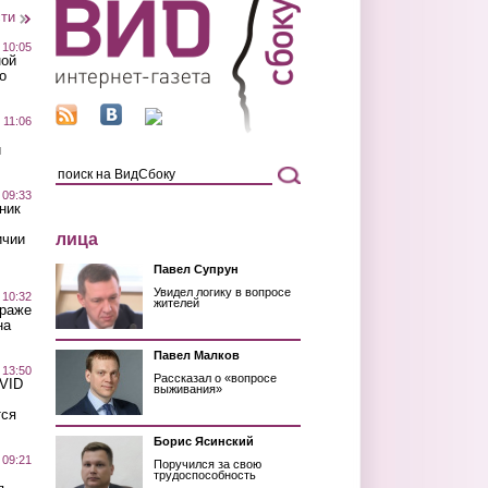
сти
 10:05
ной
о
 11:06
й
 09:33
ник
лица
ичии
Павел Супрун
Увидел логику в вопросе
 10:32
жителей
краже
на
Павел Малков
 13:50
Рассказал о «вопросе
OVID
выживания»
тся
Борис Ясинский
 09:21
Поручился за свою
трудоспособность