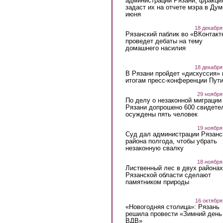
администрации Рязани, фракци
задаст их на отчете мэра в Дум
июня
18 декабря
Рязанский паблик во «ВКонтакт
проведет дебаты на тему
домашнего насилия
18 декабря
В Рязани пройдет «дискуссия» 
итогам пресс-конференции Пут
29 ноября
По делу о незаконной миграции
Рязани допрошено 600 свидете
осуждены пять человек
19 ноября
Суд дал администрации Рязанс
района полгода, чтобы убрать
незаконную свалку
18 ноября
Лиственный лес в двух районах
Рязанской области сделают
памятником природы
16 октября
«Новогодняя столица»: Рязань
решила провести «Зимний день
ВДВ»