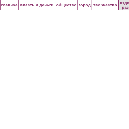
Перейти к основному содержанию
отд
главное
власть и деньги
общество
город
творчество
ра