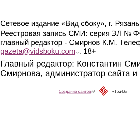
Сетевое издание «Вид сбоку», г. Рязан
ЭЛ № ФС
Реестровая запись СМИ: серия
главный редактор - Смирнов К.М. Телефо
gazeta@vidsboku.com
(link sends e-mail)
. 18+
Главный редактор: Константин См
Смирнова, администратор сайта и 
Создание сайтов
(link is external)
«Три-В»