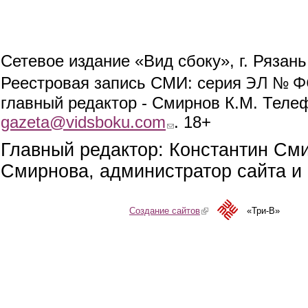
Сетевое издание «Вид сбоку», г. Рязан
ЭЛ № ФС
Реестровая запись СМИ: серия
главный редактор - Смирнов К.М. Телефо
gazeta@vidsboku.com
(link sends e-mail)
. 18+
Главный редактор: Константин См
Смирнова, администратор сайта и 
Создание сайтов
(link is external)
«Три-В»