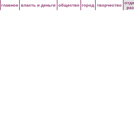
Перейти к основному содержанию
отд
главное
власть и деньги
общество
город
творчество
ра