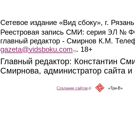
Сетевое издание «Вид сбоку», г. Рязан
ЭЛ № ФС
Реестровая запись СМИ: серия
главный редактор - Смирнов К.М. Телефо
gazeta@vidsboku.com
(link sends e-mail)
. 18+
Главный редактор: Константин См
Смирнова, администратор сайта и 
Создание сайтов
(link is external)
«Три-В»